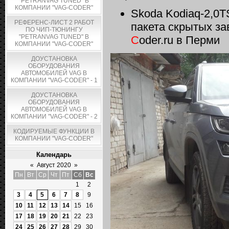
"PETRANVAG TUNED" В
КОМПАНИИ "VAG-CODER"
Skoda Kodiaq-2,0T
РЕФЕРЕНС-ЛИСТ 2 РАБОТ
пакета скрытых за
ПО ЧИП-ТЮНИНГУ
"PETRANVAG TUNED" В
C
oder.ru в Перми
КОМПАНИИ "VAG-CODER"
ДОУСТАНОВКА
ОБОРУДОВАНИЯ
АВТОМОБИЛЕЙ VAG В
КОМПАНИИ "VAG-CODER" - 1
ДОУСТАНОВКА
ОБОРУДОВАНИЯ
АВТОМОБИЛЕЙ VAG В
КОМПАНИИ "VAG-CODER" - 2
КОДИРУЕМЫЕ ФУНКЦИИ В
КОМПАНИИ "VAG-CODER"
Календарь
«
Август 2020
»
Пн
Вт
Ср
Чт
Пт
Сб
Вс
1
2
3
4
5
6
7
8
9
10
11
12
13
14
15
16
17
18
19
20
21
22
23
24
25
26
27
28
29
30