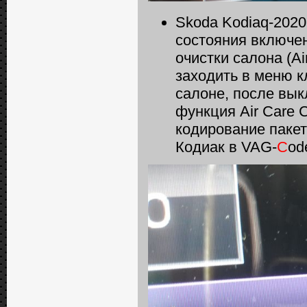
Skoda Kodiaq-2020
состояния включе
очистки салона (Ai
заходить в меню к
салоне, после вык
функция Air Care C
кодирование паке
Кодиак в VAG-
C
od