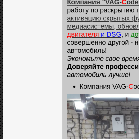
Компания "VAG-
C
ode
работу по раскрытию 
активацию скрытых фу
медиасистемы, обнов
двигателя
и DSG
, и
до
совершенно другой - 
автомобиль!
Экономьте свое время
Доверяйте професси
автомобиль
лучше!
Компания VAG-
C
o