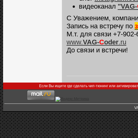
видеоканал
"VAG-
С Уважением, компани
Запись на встречу по
М.т. для связи +7-902-
www.
VAG-
C
oder
.ru
До связи и встречи!
Если Вы ищите где сделать чип-тюнинг или активирова
V