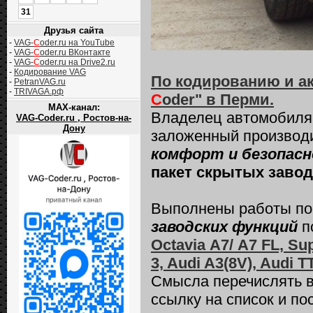
31
Друзья сайта
-
VAG-
C
oder.ru на YouTube
-
VAG-
C
oder.ru ВКонтакте
-
VAG-
C
oder.ru на Drive2.ru
-
Кодирование VAG
По кодированию и а
-
PetranVAG.ru
-
TRIVAGA.рф
C
oder" в Перми.
MAX-канал:
Владелец автомобил
VAG-Coder.ru , Ростов-на-
Дону
заложенный производ
комфорт и безопасн
пакет скрытых заво
Выполнены работы п
заводских функций
по
Octavia А7/ A7 FL, Su
3, Audi A3(8V), Audi 
Смысла перечислять вс
ссылку на список и по