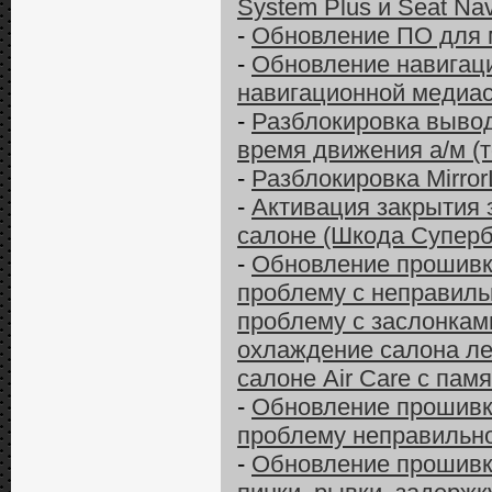
System Plus и Seat Na
-
Обновление ПО для м
-
Обновление навигаци
навигационной медиас
-
Разблокировка вывод
время движения а/м (т
-
Разблокировка MirrorL
-
Активация закрытия 
салоне (Шкода Суперб 
-
Обновление прошивки
проблему с неправиль
проблему с заслонкам
охлаждение салона ле
салоне Air Care с па
-
Обновление прошивки
проблему неправильно
-
Обновление прошивки