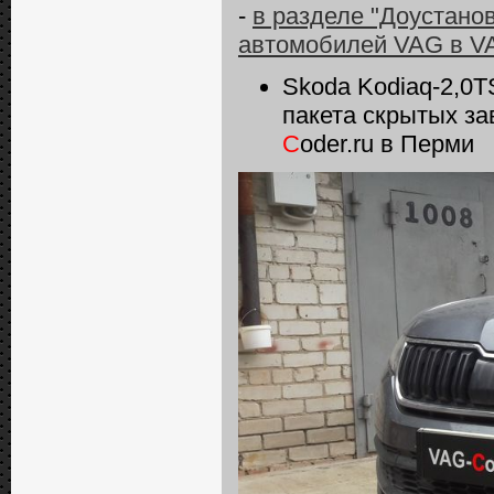
-
в разделе "Доустано
автомобилей VAG в V
Skoda Kodiaq-2,0T
пакета скрытых за
C
oder.ru в Перми