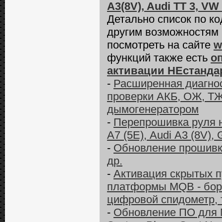
A3(8V), Audi TT 3, VW
Детально список по к
другим возможностям
посмотреть на сайте
w
функций также есть
о
активации НЕстанда
-
Расширенная диагност
проверки АКБ, ОЖ, ТЖ
дымогенератором
-
Перепрошивка руля 
А7 (5E), Audi А3 (8V), 
-
Обновление прошивки 
др.
-
Активация скрытых п
платформы MQB - бор
цифровой спидометр, 
-
Обновление ПО для M