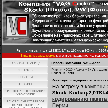
СВ
Чип-тюнинг двигателя 1,8TSI(CJSA) до 230 л.с. и 300 Нм, и DSG7
Заполнить заявку-форму
для встречи на диагностику, кодиров
Новости компании "VAG-Coder"
ГЛАВНАЯ СТРАНИЦА
Главная
»
2020
»
Август
»
5
» Активация 
КОНТАКТЫ
Coder.ru в Перми
НОВОСТИ
Активация и кодирование пакета с
ОТЗЫВЫ
На встречу в
компанию
ЧИП-ТЮНИНГ В КОМПАНИИ
Skoda Kodiaq-2,0TSI-
"VAG-CODER"
кодированию пакета
РЕФЕРЕНС-ЛИСТ 1 РАБОТ
Перми
.
ПО ЧИП-ТЮНИНГУ