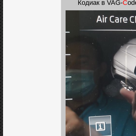
Кодиак в VAG-
C
od