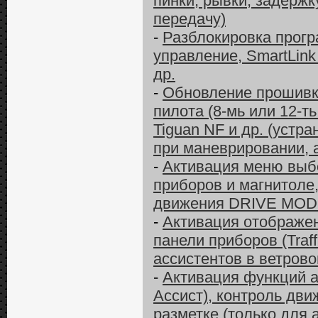
пинки, рывки, задержк
передачу)
-
Разблокировка прогр
управление, SmartLink 
др.
-
Обновление прошивки
пилота (8-мь или 12-ть
Tiguan NF и др. (уст
при маневрировании, 
-
Активация меню выбо
приборов и магнитоле
движения DRIVE MO
-
Активация отображе
панели приборов (Traff
ассистентов в ветрово
-
Активация функций а
Ассист), контроль дв
разметке (только для 