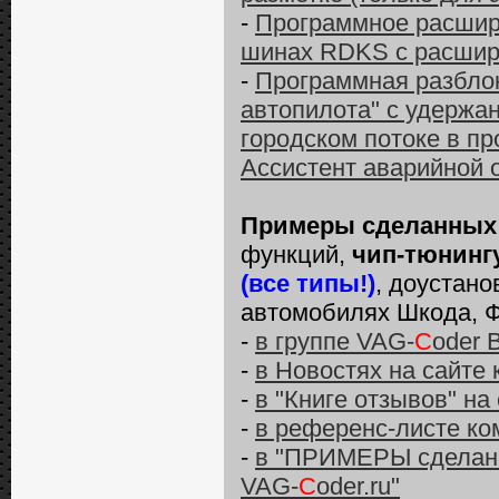
-
Программное расшир
шинах RDKS с расшир
-
Программная разблок
автопилота" с удержа
городском потоке в про
Ассистент аварийной о
Примеры сделанных
функций,
чип-тюнинг
(все типы!)
, доустано
автомобилях Шкода, Ф
-
в группе VAG-
C
oder 
-
в Новостях на сайте
-
в "Книге отзывов" на
-
в референс-листе ко
-
в "ПРИМЕРЫ сделанн
VAG-
C
oder.ru"