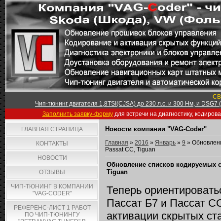
СВ
Чип-тюнинг двигателя 1,8TSI(CJSA) до 230 л.с. и 300 Нм, и DSG7
Заполнить заявку-форму
для встречи на диагностику, кодиров
Новости компании "VAG-Coder"
ГЛАВНАЯ СТРАНИЦА
Главная
»
2016
»
Январь
»
9
» Обновлени
КОНТАКТЫ
Passat CC, Tiguan
НОВОСТИ
Обновление списков кодируемых ст
Tiguan
ОТЗЫВЫ
ЧИП-ТЮНИНГ В КОМПАНИИ
Теперь ориентироватьс
"VAG-CODER"
Пассат Б7 и Пассат СС
РЕФЕРЕНС-ЛИСТ 1 РАБОТ
активации скрытых с
ПО ЧИП-ТЮНИНГУ