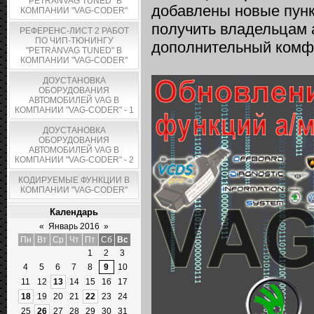
"PETRANVAG TUNED" В
добавлены новые пунк
КОМПАНИИ "VAG-CODER"
получить владельцам а
РЕФЕРЕНС-ЛИСТ 2 РАБОТ
ПО ЧИП-ТЮНИНГУ
дополнительный комфо
"PETRANVAG TUNED" В
КОМПАНИИ "VAG-CODER"
ДОУСТАНОВКА
ОБОРУДОВАНИЯ
АВТОМОБИЛЕЙ VAG В
КОМПАНИИ "VAG-CODER" - 1
ДОУСТАНОВКА
ОБОРУДОВАНИЯ
АВТОМОБИЛЕЙ VAG В
КОМПАНИИ "VAG-CODER" - 2
КОДИРУЕМЫЕ ФУНКЦИИ В
КОМПАНИИ "VAG-CODER"
Календарь
«
Январь 2016
»
Пн
Вт
Ср
Чт
Пт
Сб
Вс
1
2
3
4
5
6
7
8
9
10
11
12
13
14
15
16
17
18
19
20
21
22
23
24
25
26
27
28
29
30
31