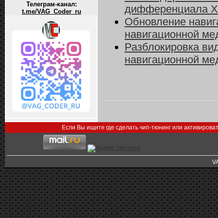
Телеграм-канал:
дифференциала XD
t.me/VAG_Coder_ru
Обновление навиг
навигационной ме
Разблокировка вид
навигационной ме
Если Вы ищите где сделать чип-тюнинг или активирова
V