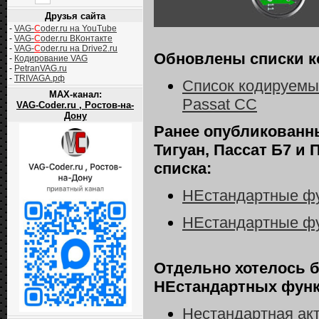
Друзья сайта
-
VAG-
C
oder.ru на YouTube
-
VAG-
C
oder.ru ВКонтакте
-
VAG-
C
oder.ru на Drive2.ru
Обновлены списки к
-
Кодирование VAG
-
PetranVAG.ru
-
TRIVAGA.рф
Список кодируемы
MAX-канал:
Passat СС
VAG-Coder.ru , Ростов-на-
Дону
Ранее опубликованн
Тигуан, Пассат Б7 и
списка:
НЕстандартные фу
НЕстандартные фу
Отдельно хотелось 
НЕстандартных функц
Нестандартная ак