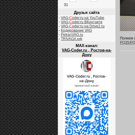
31
Друзья сайта
-
VAG-
C
oder.ru на YouTube
-
VAG-
C
oder.ru ВКонтакте
-
VAG-
C
oder.ru на Drive2.ru
-
Кодирование VAG
-
PetranVAG.ru
Полное о
-
TRIVAGA.рф
PQ35/P
MAX-канал:
VAG-Coder.ru , Ростов-на-
Дону