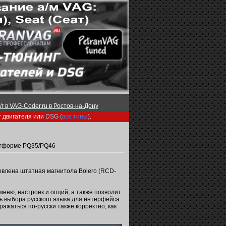
г в VAG-Coder.ru в Ростов-на-Дону
г двигателя или
DSG (
все типы
)
.
атформе PQ35/PQ46
овлена штатная магнитола Bolero (RCD-
еню, настроек и опций, а также позволит
ь выбора русского языка для интерфейса
ажаться по-русски также корректно, как