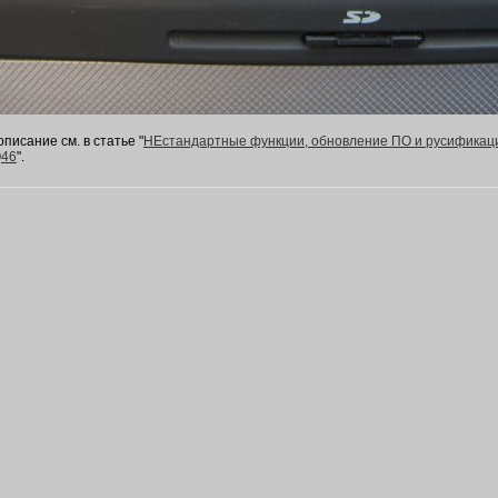
писание см. в статье "
НЕстандартные функции, обновление ПО и русификац
Q46
".