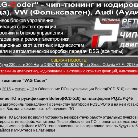
СВЕЖАЯ НОВОСТЬ:
) до 230 л.с. и 300 Нм, и DSG7 (DQ200-G2 MQB) на Skoda Octavia A7 FL-2018м/
тречи на диагностику, кодирование и активацию скрытых функций, чип-тюнин
 компании "VAG-Coder"
»
2015
»
Август
»
13
» Обновление ПО и русификация Bolero(RCD-510) на пл
ение ПО и русификация Bolero(RCD-510) на платформе PQ35/PQ46
ш автомобиль принадлежит к семейству платформ PQ35/PQ46 и на нём устан
 для Вас есть возможность обновления ПО.
ние ПО Болеро позволит устранить некорректную работу отдельных пунктов м
ировать интерфейс магнитолы. После обновления ПО - появится возможност
ы, а имена файлов и MP3-теги прописанные на кириллице теперь будут отобр
айлов и MP3-тегов на латинице.