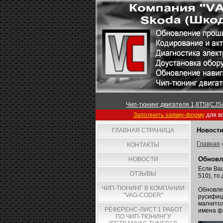
Чип-тюнинг двигателя 1,8TSI(CJSA
Заполнить заявку-форму
для вс
Новости
ГЛАВНАЯ СТРАНИЦА
Главная
КОНТАКТЫ
Обновл
НОВОСТИ
Если Ва
ОТЗЫВЫ
510), то
ЧИП-ТЮНИНГ В КОМПАНИИ
Обновле
"VAG-CODER"
русифиц
магнитол
РЕФЕРЕНС-ЛИСТ 1 РАБОТ
имена ф
ПО ЧИП-ТЮНИНГУ