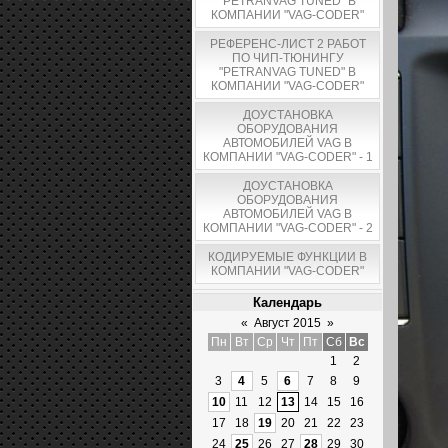
"PETRANVAG TUNED" В
КОМПАНИИ "VAG-CODER"
РЕФЕРЕНС-ЛИСТ 2 РАБОТ
ПО ЧИП-ТЮНИНГУ
"PETRANVAG TUNED" В
КОМПАНИИ "VAG-CODER"
ДОУСТАНОВКА
ОБОРУДОВАНИЯ
АВТОМОБИЛЕЙ VAG В
КОМПАНИИ "VAG-CODER" - 1
ДОУСТАНОВКА
ОБОРУДОВАНИЯ
АВТОМОБИЛЕЙ VAG В
КОМПАНИИ "VAG-CODER" - 2
КОДИРУЕМЫЕ ФУНКЦИИ В
КОМПАНИИ "VAG-CODER"
Календарь
«
Август 2015
»
Пн
Вт
Ср
Чт
Пт
Сб
Вс
1
2
3
4
5
6
7
8
9
10
11
12
13
14
15
16
17
18
19
20
21
22
23
24
25
26
27
28
29
30