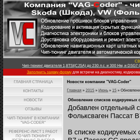
СВ
Чип-тюнинг двигателя 1,8TSI(CJSA) до 230 л.с. и 300 Нм, и DSG7
Заполнить заявку-форму
для встречи на диагностику, кодиров
Новости компании "VAG-Coder"
ГЛАВНАЯ СТРАНИЦА
Главная
»
2015
»
Июнь
»
15
» Обновление
КОНТАКТЫ
Обновление списков кодируемых фу
НОВОСТИ
Добавлен отдельный с
ОТЗЫВЫ
Фольксваген Пассат В
ЧИП-ТЮНИНГ В КОМПАНИИ
"VAG-CODER"
В списке кодируемых 
РЕФЕРЕНС-ЛИСТ 1 РАБОТ
ПО ЧИП-ТЮНИНГУ