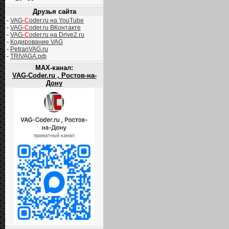
Друзья сайта
-
VAG-
C
oder.ru на YouTube
-
VAG-
C
oder.ru ВКонтакте
-
VAG-
C
oder.ru на Drive2.ru
-
Кодирование VAG
-
PetranVAG.ru
-
TRIVAGA.рф
MAX-канал:
VAG-Coder.ru , Ростов-на-
Дону