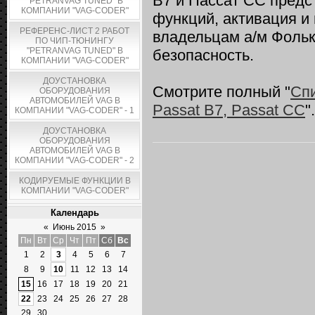
В7 и Пассат СС предс
"PETRANVAG TUNED" В
КОМПАНИИ "VAG-CODER"
функций, активация и
РЕФЕРЕНС-ЛИСТ 2 РАБОТ
владельцам а/м Фольк
ПО ЧИП-ТЮНИНГУ
"PETRANVAG TUNED" В
безопасность.
КОМПАНИИ "VAG-CODER"
ДОУСТАНОВКА
Смотрите полный "
Сп
ОБОРУДОВАНИЯ
АВТОМОБИЛЕЙ VAG В
Passat B7, Passat СС
".
КОМПАНИИ "VAG-CODER" - 1
ДОУСТАНОВКА
ОБОРУДОВАНИЯ
АВТОМОБИЛЕЙ VAG В
КОМПАНИИ "VAG-CODER" - 2
КОДИРУЕМЫЕ ФУНКЦИИ В
КОМПАНИИ "VAG-CODER"
Календарь
«
Июнь 2015
»
Пн
Вт
Ср
Чт
Пт
Сб
Вс
1
2
3
4
5
6
7
8
9
10
11
12
13
14
15
16
17
18
19
20
21
22
23
24
25
26
27
28
29
30