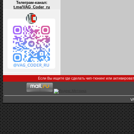
Телеграм-канал:
t.me/VAG_Coder_ru
Если Вы ищите где сделать чип-тюнинг или активирова
V