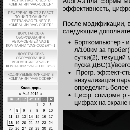
Audi А3 платформы M
"PETRANVAG TUNED" В
КОМПАНИИ "VAG-CODER"
эффективность, цифро
РЕФЕРЕНС-ЛИСТ 2 РАБОТ
ПО ЧИП-ТЮНИНГУ
"PETRANVAG TUNED" В
После модификации, в
КОМПАНИИ "VAG-CODER"
следующие дополните
ДОУСТАНОВКА
ОБОРУДОВАНИЯ
Борткомпьютер - 
АВТОМОБИЛЕЙ VAG В
КОМПАНИИ "VAG-CODER" - 1
л/100км за пробег(
ДОУСТАНОВКА
сутки(2), текущий
ОБОРУДОВАНИЯ
АВТОМОБИЛЕЙ VAG В
пуска ДВС(1)/всего
КОМПАНИИ "VAG-CODER" - 2
Прогр. эффект-сть
КОДИРУЕМЫЕ ФУНКЦИИ В
визуализация пара
КОМПАНИИ "VAG-CODER"
определить более
Календарь
Цифр. спидометр -
«
Май 2015
»
Пн
Вт
Ср
Чт
Пт
Сб
Вс
цифрах на экране 
1
2
3
4
5
6
7
8
9
10
11
12
13
14
15
16
17
18
19
20
21
22
23
24
25
26
27
28
29
30
31