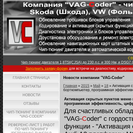
СВ
Чип-тюнинг двигателя 1,8TSI(CJSA) до 230 л.с. и 300 Нм, и DSG7
Заполнить заявку-форму
для встречи на диагностику, кодиров
Новости компании "VAG-Coder"
ГЛАВНАЯ СТРАНИЦА
Главная
»
2015
»
Май
»
18
» Активация с
КОНТАКТЫ
борткомпьютер, программная эффектив
НОВОСТИ
Активация скрытых пунктов меню 
программная эффективность, циф
ОТЗЫВЫ
Для счастливых облад
ЧИП-ТЮНИНГ В КОМПАНИИ
"VAG-CODER"
"VAG-
C
oder" с гордос
функции - "Активация
РЕФЕРЕНС-ЛИСТ 1 РАБОТ
ПО ЧИП-ТЮНИНГУ