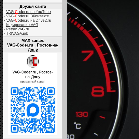
Друзья сайта
-
VAG-
C
oder.ru на YouTube
-
VAG-
C
oder.ru ВКонтакте
-
VAG-
C
oder.ru на Drive2.ru
-
Кодирование VAG
-
PetranVAG.ru
-
TRIVAGA.рф
MAX-канал:
VAG-Coder.ru , Ростов-на-
Дону