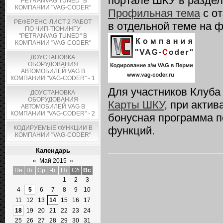
портале ШКУ в разде
"PETRANVAG TUNED" В
КОМПАНИИ "VAG-CODER"
Профильная тема
с о
РЕФЕРЕНС-ЛИСТ 2 РАБОТ
в отдельной теме на 
ПО ЧИП-ТЮНИНГУ
"PETRANVAG TUNED" В
КОМПАНИИ "VAG-CODER"
ДОУСТАНОВКА
ОБОРУДОВАНИЯ
АВТОМОБИЛЕЙ VAG В
КОМПАНИИ "VAG-CODER" - 1
Для участников Клуба
ДОУСТАНОВКА
ОБОРУДОВАНИЯ
Карты ШКУ
, при акти
АВТОМОБИЛЕЙ VAG В
КОМПАНИИ "VAG-CODER" - 2
бонусная программа п
КОДИРУЕМЫЕ ФУНКЦИИ В
функций.
КОМПАНИИ "VAG-CODER"
Календарь
«
Май 2015
»
Пн
Вт
Ср
Чт
Пт
Сб
Вс
1
2
3
4
5
6
7
8
9
10
11
12
13
14
15
16
17
18
19
20
21
22
23
24
25
26
27
28
29
30
31