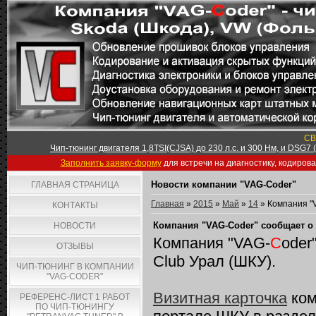
СВ
Чип-тюнинг двигателя 1,8TSI(CJSA) до 230 л.с. и 300 Нм, и DSG7
Заполнить заявку-форму
для встречи на диагностику, кодиров
Новости компании "VAG-Coder"
ГЛАВНАЯ СТРАНИЦА
Главная
»
2015
»
Май
»
14
» Компания "V
КОНТАКТЫ
Компания "VAG-Coder" сообщает о 
НОВОСТИ
Компания "VAG-
C
oder
ОТЗЫВЫ
Club Урал (ШКУ).
ЧИП-ТЮНИНГ В КОМПАНИИ
"VAG-CODER"
Визитная карточка
ком
РЕФЕРЕНС-ЛИСТ 1 РАБОТ
ПО ЧИП-ТЮНИНГУ