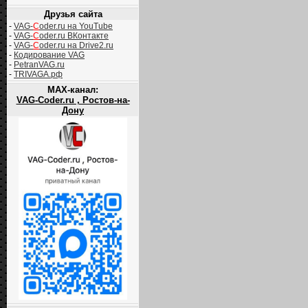
Друзья сайта
-
VAG-
C
oder.ru на YouTube
-
VAG-
C
oder.ru ВКонтакте
-
VAG-
C
oder.ru на Drive2.ru
-
Кодирование VAG
-
PetranVAG.ru
-
TRIVAGA.рф
MAX-канал:
VAG-Coder.ru , Ростов-на-
Дону