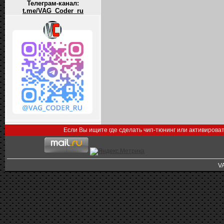
Телеграм-канал:
t.me/VAG_Coder_ru
Если Вы ищите где сделать чип-тюнинг или активирова
V