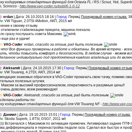
ку кодируемых стандартных функций для Octavia FL / RS / Scout, Yeti, Superb, Alt
, Scirocco -
http://www.vag-coder.ru/publ/6-1-0-12
)
:
erdan
| Дата: 26.10.2015 18:16 |
Город:
Пермь|
Порядковый номер отзыва:
3
м:
VW Tiguan, 2.0TSI 4Motion, АКП, 2015 м/г
нение к своему отзыву.
 отключили стабилизацию прицепа, машина поехала.
ло сразу послушать совета Максима.
 еще раз и удачи!
ет
VAG-
C
oder
: erdan, спасибо за отзыв, рад быть полезным.
 что! Все функции проверены в работе и обкатаны. Во время встречи - все
ить, чтобы повысить комфорт и безопасность. В любом случае - можем в
деланное индивидуально под предпочтения каждого владельца или до включ
)
:
Aleksandr
| Дата: 24.10.2015 17:30 |
Город:
Пермь|
Порядковый номер отзыв
м:
VW Touareg, 4.2TDI, АКП, 2014 м/г
мендации знакомых обратился в VAG-Coder прокачать свою тачку, помимо сво
тельных полезных штучек.
 Максим за высокий профессионализм, оперативность и разумные цены!!
 очень доволен, всем рекомендую!
т
VAG-
C
oder
: Aleksandr, спасибо за отзыв, рад быть полезным.
сделаны работы по:
ску кодируемых стандартных функций для VW Touareg NF -
http://www.vag-cod
)
:
Даниил
| Дата: 19.10.2015 15:01 |
Город:
Пермь|
Порядковый номер отзыва:
м:
Skoda Superb, 1.8TSI, DSG7, 2011 м/г
)))) Встречался с Максимом по активации примочек. Активировал задние ПТФ 
вка дифференциала и перенастройка педали газа. Сделал все быстро и проф
о машина стала другой. Я очень рад )))))