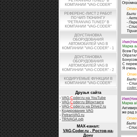
"PETRANVAG TUNED" В
Огромна
КОМПАНИИ "VAG-CODER"
Отве
РЕФЕРЕНС-ЛИСТ 2 РАБОТ
Были 
ПО ЧИП-ТЮНИНГУ
- Акт
"PETRANVAG TUNED" В
- Пер
КОМПАНИИ "VAG-CODER"
- Спис
Tiguan
ДОУСТАНОВКА
ОБОРУДОВАНИЯ
Имя(Ник
АВТОМОБИЛЕЙ VAG В
Марка а/
КОМПАНИИ "VAG-CODER" - 1
Всем Пр
Обратил
ДОУСТАНОВКА
Бонусом
ОБОРУДОВАНИЯ
С перек
АВТОМОБИЛЕЙ VAG В
Я очень
КОМПАНИИ "VAG-CODER" - 2
Отв
КОДИРУЕМЫЕ ФУНКЦИИ В
Были
КОМПАНИИ "VAG-CODER"
- Спи
coder
Друзья сайта
-
VAG-
C
oder.ru на YouTube
Имя(Ник
-
VAG-
C
oder.ru ВКонтакте
Марка а/
-
VAG-
C
oder.ru на Drive2.ru
Активир
-
Кодирование VAG
же рад з
-
PetranVAG.ru
Отве
-
TRIVAGA.рф
Были 
MAX-канал:
- Спи
VAG-Coder.ru , Ростов-на-
Дону