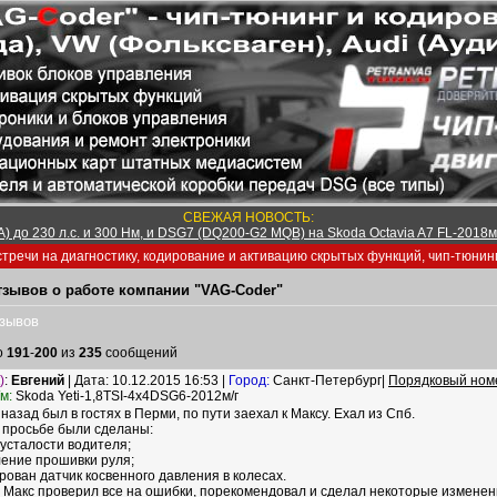
СВЕЖАЯ НОВОСТЬ:
) до 230 л.с. и 300 Нм, и DSG7 (DQ200-G2 MQB) на Skoda Octavia A7 FL-2018м/
тречи на диагностику, кодирование и активацию скрытых функций, чип-тюнин
тзывов о работе компании "VAG-Coder"
тзывов
о
191
-
200
из
235
сообщений
)
:
Евгений
| Дата: 10.12.2015 16:53 |
Город:
Санкт-Петербург|
Порядковый ном
м:
Skoda Yeti-1,8TSI-4х4DSG6-2012м/г
назад был в гостях в Перми, по пути заехал к Максу. Ехал из Спб.
 просьбе были сделаны:
 усталости водителя;
ление прошивки руля;
рован датчик косвенного давления в колесах.
 Макс проверил все на ошибки, порекомендовал и сделал некоторые изменения