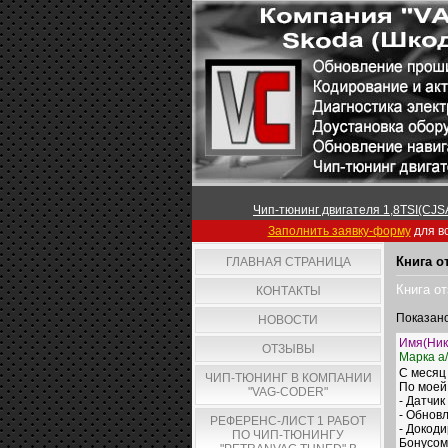
Чип-тюнинг двигателя 1,8TSI(CJSA
Заполнить заявку-форму
для вс
Книга о
ГЛАВНАЯ СТРАНИЦА
Книга о
КОНТАКТЫ
Показан
НОВОСТИ
Имя(Ник
ОТЗЫВЫ
Марка а/
С месяц 
ЧИП-ТЮНИНГ В КОМПАНИИ
По моей
"VAG-CODER"
- Датчик
- Обнов
РЕФЕРЕНС-ЛИСТ 1 РАБОТ
- Докоди
ПО ЧИП-ТЮНИНГУ
Бонусом