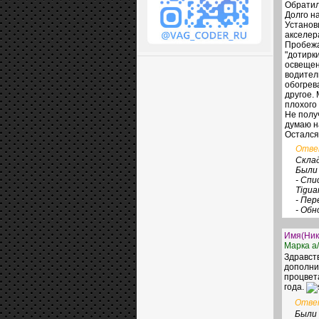
Обратил
Долго на
Установ
акселер
Пробежа
"дотирк
освещен
водител
обогрев
другое.
плохого
Не полу
думаю н
Остался
Отв
Склад
Были
- Спи
Tigua
- Пер
- Об
Имя(Ник
Марка а/
Здравст
дополни
процвета
года.
Отве
Были 