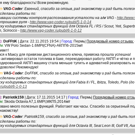
я ему благодарность! Всем рекомендую.
т
VAG-
C
oder
: Евгений, спасибо за отзыв, рад знакомству и рад быть поле
сделаны работы по:
ивации системы контроля распознавания усталости на а/м VAG -
http://www
епрошивке руля -
http://www.vag-coder.ru/publ/5-1-0-14
ку кодируемых стандартных функций для Octavia FL / RS / Scout, Yeti, Superb, Alt
, Scirocco -
http://www.vag-coder.ru/publ/6-1-0-12
)
:
DoFFtiK
| Дата: 22.11.2015 19:54 |
Город:
Пермь|
Порядковый номер отзыва:
м:
VW Polo Sedan-1.6MPI(CFNA)-АКПП6-2015м/г
ивет!
ся к Максу для привязки дистанционного ключа, привязка прошла успешна!
 активировал остаток топлива в баке, перекодировал работу АКПП и чётко и п
одированной АКПП машину стала меньше тупить и адекватней реагировать на
 доволен! Рекомендую!
ет
VAG-
C
oder
: DoFFtiK, спасибо за отзыв, рад знакомству и рад быть полез
 сделаны работы по:
ску кодируемых стандартных функций для Fabia II / FL, Ibitza, Toledo, Polo (до
.ru/publ/6-1-0-13
)
:
Patriotik159
| Дата: 17.11.2015 14:17 |
Город:
Пермь|
Порядковый номер отзы
м:
Skoda Octavia A7,1.6MPI,МКП5,2014м/г
овано много полезных функций. Работают как часы. Спасибо за серьезный под
накомству!
т
VAG-
C
oder
: Patriotik159, спасибо за отзыв, рад знакомству и рад быть п
сделаны работы по:
ску кодируемых стандартных функций для Octavia III, Seat Leon III, Golf VII, Au