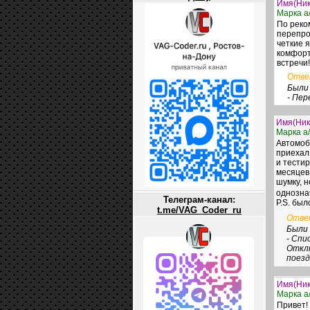
Имя(Ник
Марка а/
По реко
перепро
четкие 
комфорт
встречи!
Отв
Были
- Пер
Имя(Ник
Марка а/
Автомоби
приехал
и тестир
месяцев
шумку, н
однознач
Телеграм-канал:
P.S. бы
t.me/VAG_Coder_ru
Отве
Были 
- Спи
Отклю
поезд
Имя(Ник
Марка а/
Привет!