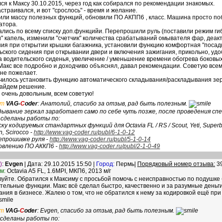
ся к Максу 30.10.2015, через год как собирался по рекомендации знакомых.
страивался, и вот "срослось" - время и желание.
или массу полезных функций, обновили ПО АКПП6 , класс. Машина просто по
атора.
лись по всему списку доп.функцийи. Перепрошили руль (поставили режим ги
и" капель, изменили "счетчик" количества срабатываний омывателя фар, деа
ия при открытии крышки багажника, установили функцию комфортная "посадка 
ьского сидения при открывании двери и включения зажигания, прикольно, уд
а водительского сиденья, увеличение / уменьшение времени обогрева боковых 
 Макс все подробно и доходчиво объяснял, давал рекомендации. Советую всем
 не пожелает.
чилось установить функцию автоматического складывания/раскладывания зер
айдем решение.
 очень довольным, всем советую!
ет
VAG-
C
oder
: Анатолий, спасибо за отзыв, рад быть полезным.
ывание зеркал заработает само по себе чуть позже, после проведения сп
 сделаны работы по:
ску кодируемых стандартных функций для Octavia FL / RS / Scout, Yeti, Superb, Alt
n, Scirocco -
http://www.vag-coder.ru/publ/6-1-0-12
епрошивке руля -
http://www.vag-coder.ru/publ/5-1-0-14
новлению ПО АККП6 -
http://www.vag-coder.ru/publ/2-1-0-49
)
:
Evgen
| Дата: 29.10.2015 15:50 |
Город:
Пермь|
Порядковый номер отзыва:
3
м:
Octavia A5 FL, 1.6MPI, МКП6, 2013 м/г
вуйте. Обратился к Максиму с просьбой помочь с неисправностью по подушке
тельные функции. Макс всё сделал быстро, качественно и за разумные деньги
ния в бизнесе. Жалею о том, что не обратился к нему за кодировкой ещё при
т
VAG-
C
oder
: Evgen, спасибо за отзыв, рад быть полезным.
сделаны работы по: