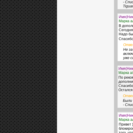
- Спис
Tiguan
Имя(Ник
Марка а/
В допол
Сегодня
Надо бы
Спасибо
Отв
Не за
включ
уже с
Имя(Ник
Марка а/
По реко
дополни
Спасибо
Остался
Отве
Были 
- Спи
Имя(Ник
Марка а/
Привет 
блокиро
того, чт