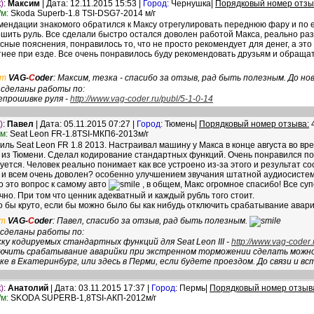
)
:
Максим
| Дата: 12.11.2015 15:53 |
Город:
Чернушка|
Порядковый номер отзы
м:
Skoda Superb-1.8 TSI-DSG7-2014 м/г
мендации знакомого обратился к Максу отрегулировать переднюю фару и по 
шить руль. Все сделали быстро остался доволен работой Макса, реально раз
ясные пояснения, понравилось то, что не просто рекомендует для денег, а эт
нее при езде. Все очень понравилось буду рекомендовать друзьям и обращат
ет
VAG-
C
oder
: Максим, тезка - спасибо за отзыв, рад быть полезным. До но
 сделаны работы по:
епрошивке руля -
http://www.vag-coder.ru/publ/5-1-0-14
)
:
Павел
| Дата: 05.11.2015 07:27 |
Город:
Тюмень|
Порядковый номер отзыва:
м:
Seat Leon FR-1.8TSI-МКП6-2013м/г
ль Seat Leon FR 1.8 2013. Настраивал машину у Макса в конце августа во вре
 из Тюмени. Сделал кодирование стандартных функций. Очень понравился по
уется. Человек реально понимает как все устроено из-за этого и результат 
 и всем очень доволен? особенно улучшением звучания штатной аудиосистем
о это вопрос к самому авто
, в общем, Макс огромное спасибо! Все су
но. При том что ценник адекватный и каждый рубль того стоит.
ло бы круто, если бы можно было бы как нибудь отключить срабатывание ава
т
VAG-
C
oder
: Павел, спасибо за отзыв, рад быть полезным.
сделаны работы по:
ску кодируемых стандартных функций для Seat Leon III -
http://www.vag-coder.
чить срабатывание аварийки при экстренном торможении сделать можно
ке в Екатеринбург, или здесь в Перми, если будете проездом. До связи и вс
)
:
Анатолий
| Дата: 03.11.2015 17:37 |
Город:
Пермь|
Порядковый номер отзыв
м:
SKODA SUPERB-1,8TSI-АКП-2012м/г