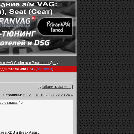
г в VAG-Coder.ru в Ростов-на-Дону
г двигателя или
DSG (
все типы
)
.
[
Добавить запись
]
Страницы:
«
1
2
...
18
19
20
21
22
23
24
»
ер отзыва:
45
 в XDS и Break Assist.