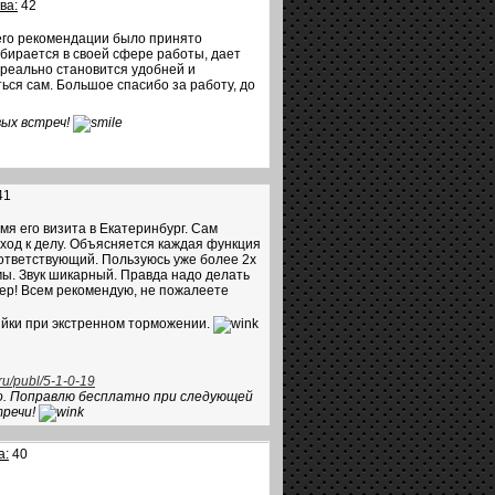
ва:
42
его рекомендации было принято
бирается в своей сфере работы, дает
о реально становится удобней и
ься сам. Большое спасибо за работу, до
вых встреч!
41
мя его визита в Екатеринбург. Сам
ход к делу. Объясняется каждая функция
соответствующий. Пользуюсь уже более 2х
ы. Звук шикарный. Правда надо делать
пер! Всем рекомендую, не пожалеете
рийки при экстренном торможении.
ru/publ/5-1-0-19
. Поправлю бесплатно при следующей
тречи!
а:
40