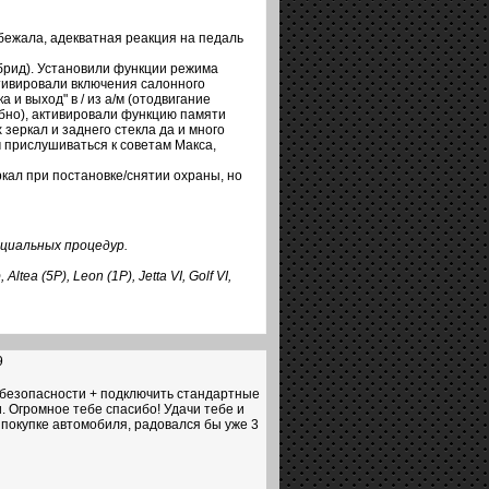
бежала, адекватная реакция на педаль
брид). Установили функции режима
ктивировали включения салонного
и выход" в / из а/м (отодвигание
обно), активировали функцию памяти
зеркал и заднего стекла да и много
 прислушиваться к советам Макса,
кал при постановке/снятии охраны, но
ециальных процедур.
ea (5P), Leon (1P), Jetta VI, Golf VI,
9
 безопасности + подключить стандартные
. Огромное тебе спасибо! Удачи тебе и
 покупке автомобиля, радовался бы уже 3