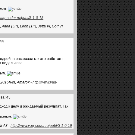
зным.
.vag-coder.ru/publ/8-1-0-18
ea (5P), Leon (1P), Jetta VI, Golf VI,
44
одробна рассказал как это работает.
 педаль газа.
ным.
 2016м/г), Amarok -
http://www.vag-
ва:
43
ход к делу и ожидаемый результат. Так
олезным.
di A3 -
http://www.vag-coder.ru/publ/5-1-0-19