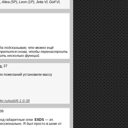
ea (5P), Leon (1P), Jetta VI, Golf VI,
8
гда подсказываю, что можно ещё
стретится снова, чтобы перенастроить
ить несколько функций.
а:
37
их пожеланий установили массу
er.ru/publ/6-1-0-38
36
под габаритные огни.
EXDS
— эл.
ессионально. Я был просто в шоке от