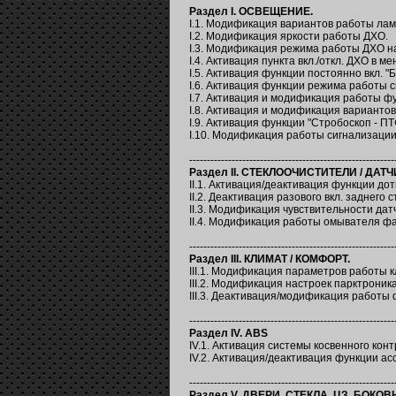
Раздел I. ОСВЕЩЕНИЕ.
I.1. Модификация вариантов работы лам
I.2. Модификация яркости работы ДХО.
I.3. Модификация режима работы ДХО н
I.4. Активация пункта вкл./откл. ДХО в м
I.5. Активация функции постоянно вкл. "
I.6. Активация функции режима работы с
I.7. Активация и модификация работы фу
I.8. Активация и модификация варианто
I.9. Активация функции "Стробоскоп - ПТ
I.10. Модификация работы сигнализации
----------------------------------------------------------
Раздел II. СТЕКЛООЧИСТИТЕЛИ / ДАТ
II.1. Активация/деактивация функции до
II.2. Деактивация разового вкл. заднего 
II.3. Модификация чувствительности датч
II.4. Модификация работы омывателя фа
----------------------------------------------------------
Раздел
III
. КЛИМАТ / КОМФОРТ.
III.1. Модификация параметров работы к
III.2. Модификация настроек парктроника
III.3. Деактивация/модификация работы фу
----------------------------------------------------------
Раздел IV.
ABS
IV.1. Активация системы косвенного конт
IV.2. Активация/деактивация функции асс
----------------------------------------------------------
Раздел V. ДВЕРИ, СТЕКЛА, ЦЗ, БОК