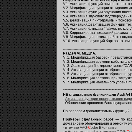
V.1. Активация функций комфортного откр
V.2. Модификации функции отпирания дв
V.3. Активация функции опускания пасса
V.4. Активация звукового подтверждения 
V.5. Деактивация пиктограммы и тоновог
V.6. Активация/деактивация функции тес
V.7. Активация функции "Таймер по кругу
V.8. Корректировка показаний расхода т
V.9. Модификация режима работы подсве
V.10. Активация функций бортового комп
----------------------------------------------------------
Раздел V
I
. МЕДИА.
VI.1. Модификация базовой предустановк
VI.2. Модификация времени работы шт. 
VI.3. Деактивация блокировки меню "CAR
VI.4. Активация функции отображения ск
VI.5. Активация функции отображения ур
VI.6. Модификация заставки при загрузке
VI.7. Модификация начального уровня г
**********************************************
НE
стандартные функции для Audi A4 B8 
-
Активация функции проигрывания виде
- Обновление прошивок блоков управлен
По вопросам дополнительных функций не
Примеры сделанных работ
— по код
доустановке оборудования и ремонту эл
-
в группе VAG-
C
oder ВКонтакте
-
в Новостях на сайте компании "VAG-
C
o