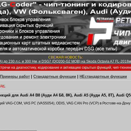
СВЕЖАЯ НОВОСТЬ:
) до 230 л.с. и 300 Нм, и DSG7 (DQ200-G2 MQB) на Skoda Octavia A7 FL-2018м/
тречи на диагностику, кодирование и активацию скрытых функций, чип-тюнин
Примеры работ
|
Стандартные функции
|
НЕстандартные функции
уди
:
й для Audi A4 B8 (Ауди А4 Б8, 8K), Audi A5 (Ауди А5, 8T), Audi Q5 
ий VAG-COM, VAS PC (VAS5054), ODIS, VAG CAN Pro (VCP) в Ростове-на-Дону 
--------------------------------