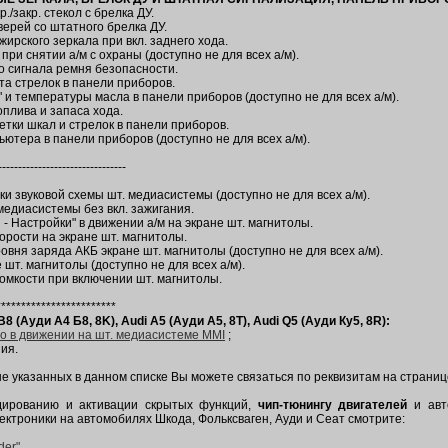
./закр. стекол с брелка ДУ.
ерей со штатного брелка ДУ.
жирского зеркала при вкл. заднего хода.
при снятии а/м с охраны (доступно не для всех а/м).
о сигнала ремня безопасности.
та стрелок в панели приборов.
" и температуры масла в панели приборов (доступно не для всех а/м).
оплива и запаса хода.
тки шкал и стрелок в панели приборов.
ьютера в панели приборов (доступно не для всех а/м).
--------------------------------
и звуковой схемы шт. медиасистемы (доступно не для всех а/м).
медиасистемы без вкл. зажигания.
 - Настройки" в движении а/м на экране шт. магнитолы.
орости на экране шт. магнитолы.
овня заряда АКБ экране шт. магнитолы (доступно не для всех а/м).
 шт. магнитолы (доступно не для всех а/м).
ромкости при включении шт. магнитолы.
************************
(Ауди А4 Б8, 8K), Audi A5 (Ауди А5, 8T), Audi Q5 (Ауди Ку5, 8R):
о в движении на шт. медиасистеме MMI
;
ия.
 указанных в данном списке Вы можете связаться по реквизитам на страниц
ированию и активации скрытых функций,
чип-тюнингу двигателей
и авт
ектроники на автомобилях Шкода, Фольксваген, Ауди и Сеат смотрите:
der"