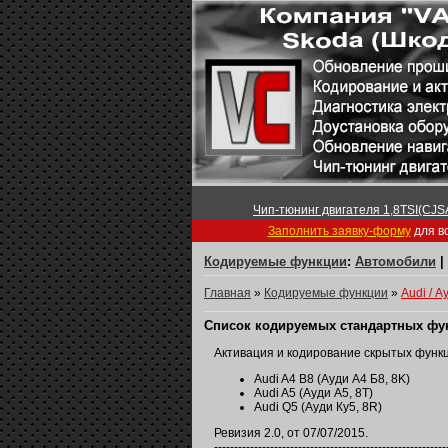
Чип-тюнинг двигателя 1,8TSI(CJSA
Заполнить заявку-форму
для вс
Кодируемые функции
:
Автомобили
|
Главная
»
Кодируемые функции
»
Audi / А
Список кодируемых стандартных функци
Активация и кодирование скрытых функц
Audi A4 B8 (Ауди А4 Б8, 8K)
Audi A5 (Ауди А5, 8T)
Audi Q5 (Ауди Ку5, 8R)
Ревизия 2.0, от 07/07/2015.
----------------------------------------------------------