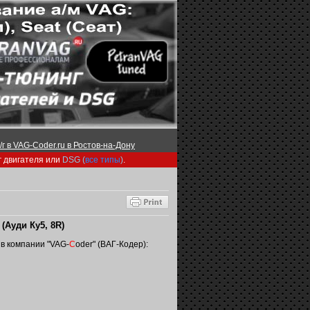
г в VAG-Coder.ru в Ростов-на-Дону
г двигателя или
DSG (
все типы
)
.
(Ауди Ку5, 8R)
в компании "VAG-
C
oder" (ВАГ-Кодер):