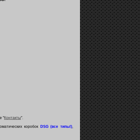
е "
Контакты
".
оматических коробок
DSG (все типы!)
,