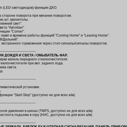
п (LED-светодиодов) функции ДХО.
а стороне поворота при мигании поворотом.
еню шт. магнитолы.
Ближний свет".
вета "Автобан".
нкции "Corner".
в ламп и времени работы функций "Coming Home" и "Leaving Home".
Ф/Дальний".
 экстренного торможения через стоп-сигналы/сигналы поворотов.
--------------------------------
ЧИК ДОЖДЯ И СВЕТА / ОМЫВАТЕЛЬ ФАР.
тирки капель переднего стеклоочистителя.
стеклоочистителя при вкл. заднего хода.
ика света.
р.
--------------------------------
лиматической установки.
.
нкции "Start-Stop" (доступно не для всех а/м).
--------------------------------
роля давления в шинах (TMPS, доступно не для всех а/м).
истента подъема в гору (HHC, доступно не для всех а/м).
--------------------------------
ОВЫЕ ЗЕРКАЛА, БРЕЛОК ДУ И ШТАТНАЯ СИГНАЛИЗАЦИЯ, ПАНЕЛЬ ПРИБОР