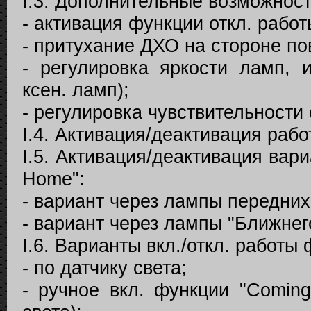
I.3. Дополнительные возможност
- активация функции откл. рабо
- притухание ДХО на стороне по
- регулировка яркости ламп, 
ксен. ламп);
- регулировка чувствительности
I.4. Активация/деактивация ра
I.5. Активация/деактивация вар
Home":
- вариант через лампы передних
- вариант через лампы "Ближнег
I.6. Варианты вкл./откл. работы
- по датчику света;
- ручное вкл. функции "Coming