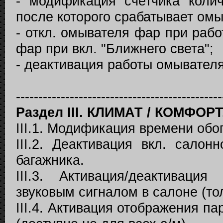
- модификация счетчика коли
после которого срабатывает ом
- откл. омывателя фар при ра
фар при вкл. "Ближнего света";
- деактивация работы омывател
----------------------------------------------
Раздел
III
. КЛИМАТ / КОМФОРТ
III.1. Модификация времени обог
III.2. Деактивация вкл. сало
багажника.
III.3. Активация/деактиваци
звуковым сигналом в салоне (тол
III.4. Активация отображения па