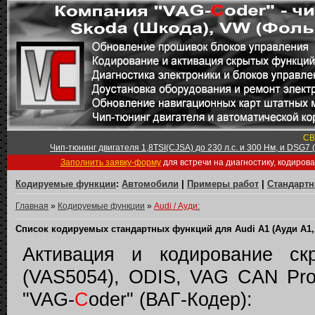
СВ
Чип-тюнинг двигателя 1,8TSI(CJSA) до 230 л.с. и 300 Нм, и DSG7
Заполнить заявку-форму
для встречи на диагностику, кодиров
Кодируемые функции
:
Автомобили
|
Примеры работ
|
Стандарт
Главная
»
Кодируемые функции
»
Audi / Ауди
:
Список кодируемых стандартных функций для Audi A1 (Ауди А1,
Активация и кодирование 
(VAS5054), ODIS, VAG CAN Pro
"VAG-
C
oder" (ВАГ-Кодер):