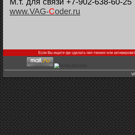
М.т. для связи +7-902-638-60-25
www.VAG-
C
oder.ru
Если Вы ищите где сделать чип-тюнинг или активирова
V