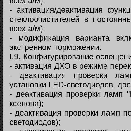
всех а/м);
- активация/деактивация функц
стеклоочистителей в постоянн
всех а/м);
- модификация варианта вкл
экстренном торможении.
I.9. Конфигурирование освещен
- активация ДХО в режиме перек
- деактивация проверки лам
установки LED-светодиодов, дост
- деактивация проверки ламп "
ксенона);
- деактивация проверки ламп п
светодиодов);