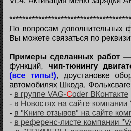
VI.4. Активация меню зарядки А
*************************************
По вопросам дополнительных ф
Вы можете связаться по реквизи
Примеры сделанных работ
— 
функций,
чип-тюнингу двигат
(все типы!)
, доустановке обо
автомобилях Шкода, Фольксваген
-
в группе VAG-
C
oder ВКонтакте
-
в Новостях на сайте компании
-
в "Книге отзывов" на сайте ко
-
в референс-листе компании "V