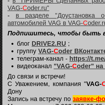
-
в "ПРИМЕРЫ сделанных работ
VAG-
C
oder.ru"
-
в разделе "Доустановка о
автомобилей VAG в VAG-
C
oder.r
Подпишитесь, чтобы быть в 
блог
DRIVE2.RU
;
группу
VAG-
C
oder ВКонтакт
телеграм-канал -
https://t.
видеоканал
"VAG-
C
oder" на
До связи и встречи!
С Уважением, компания "
VAG-
Дону
Запись на встречу по
заявке-ф