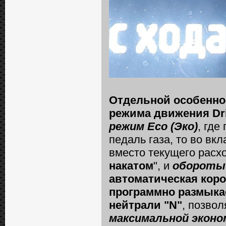
Отдельной особенно
режима движения Dri
режим Eco (Эко)
, где
педаль газа, то во вк
вместо текущего расхо
накатом
", и
обороты 
автоматическая коро
программно размыкае
нейтрали "N"
, позво
максимальной эконо