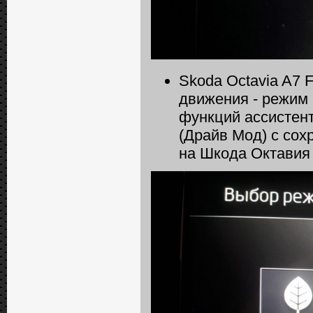
Skoda Octavia A7 
движения - режим 
функций ассистен
(Драйв Мод) с со
на Шкода Октавия