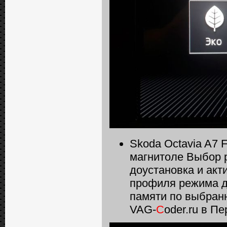
Skoda Octavia A7 
магнитоле Выбор 
доустановка и ак
профиля режима д
памяти по выбран
VAG-
C
oder.ru в П