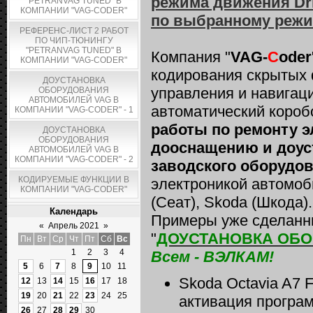
режима движения Dri
"PETRANVAG TUNED" В
КОМПАНИИ "VAG-CODER"
по выбранному режи
РЕФЕРЕНС-ЛИСТ 2 РАБОТ
ПО ЧИП-ТЮНИНГУ
"PETRANVAG TUNED" В
Компания "
VAG-
C
oder
КОМПАНИИ "VAG-CODER"
кодирования скрытых 
ДОУСТАНОВКА
управления и навигаци
ОБОРУДОВАНИЯ
АВТОМОБИЛЕЙ VAG В
автоматический короб
КОМПАНИИ "VAG-CODER" - 1
работы по ремонту э
ДОУСТАНОВКА
ОБОРУДОВАНИЯ
дооснащению и доус
АВТОМОБИЛЕЙ VAG В
КОМПАНИИ "VAG-CODER" - 2
заводского оборудов
КОДИРУЕМЫЕ ФУНКЦИИ В
электроникой автомоби
КОМПАНИИ "VAG-CODER"
(Сеат), Skoda (Шкода).
Календарь
Примеры уже сделанны
«
Апрель 2021
»
"
ДОУСТАНОВКА ОБ
Пн
Вт
Ср
Чт
Пт
Сб
Вс
1
2
3
4
Всем - ВЭЛКАМ!
5
6
7
8
9
10
11
Skoda Octavia A7 
12
13
14
15
16
17
18
19
20
21
22
23
24
25
активация програ
26
27
28
29
30