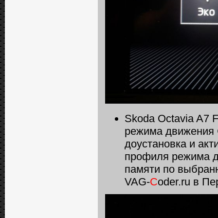
Skoda Octavia A7 
режима движения С
доустановка и ак
профиля режима д
памяти по выбран
VAG-
C
oder.ru в П