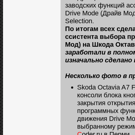
заводских функций а
Drive Mode (Драйв Мо
Selection.
По итогам всех сдел
ссистента выбора п
Мод) на Шкода Окта
заработали в полно
изначально сделано 
Несколько фото в п
Skoda Octavia A7 
консоли блока кно
закрытия открытия
программных функ
движения Drive Mo
выбранному режим
C
oder.ru в Перми