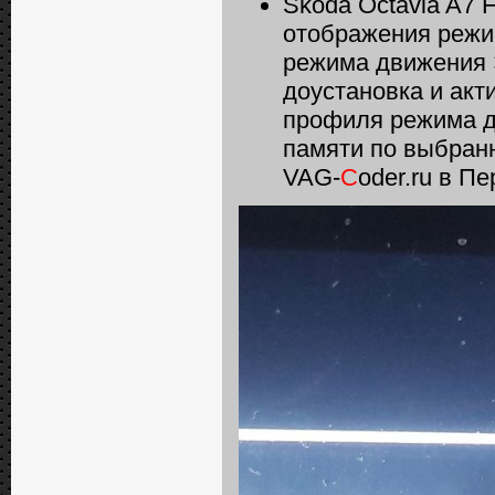
Skoda Octavia A7 
отображения режи
режима движения Э
доустановка и ак
профиля режима д
памяти по выбран
VAG-
C
oder.ru в П