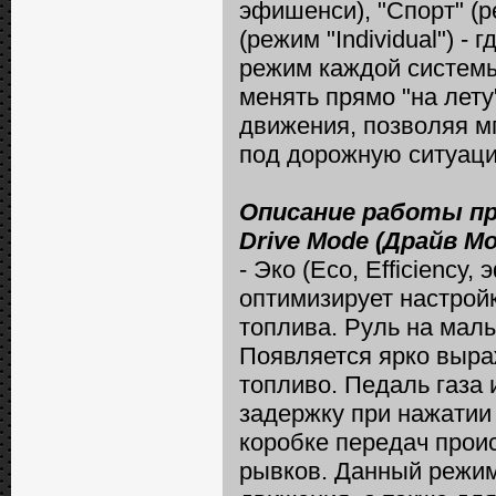
эфишенси), "Спорт" (р
(режим "Individual") -
режим каждой систем
менять прямо "на лет
движения, позволяя м
под дорожную ситуац
Описание работы п
Drive Mode (Драйв Мо
- Эко (Eco, Efficienc
оптимизирует настрой
топлива. Руль на мал
Появляется ярко выра
топливо. Педаль газа
задержку при нажатии
коробке передач проис
рывков. Данный режи