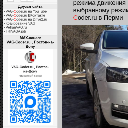
режима движения D
Друзья сайта
выбранному режим
-
VAG-
C
oder.ru на YouTube
-
VAG-
C
oder.ru ВКонтакте
C
oder.ru в Перми
-
VAG-
C
oder.ru на Drive2.ru
-
Кодирование VAG
-
PetranVAG.ru
-
TRIVAGA.рф
MAX-канал:
VAG-Coder.ru , Ростов-на-
Дону