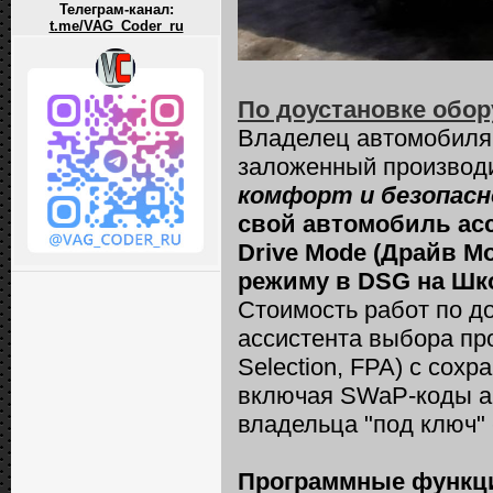
Телеграм-канал:
t.me/VAG_Coder_ru
По доустановке обор
Владелец автомобил
заложенный производи
комфорт и безопасн
свой автомобиль ас
Drive Mode (Драйв М
режиму в DSG на Шк
Стоимость работ по д
ассистента выбора пр
Selection, FPA) с со
включая SWaP-коды а
владельца "под ключ" 
Программные функции