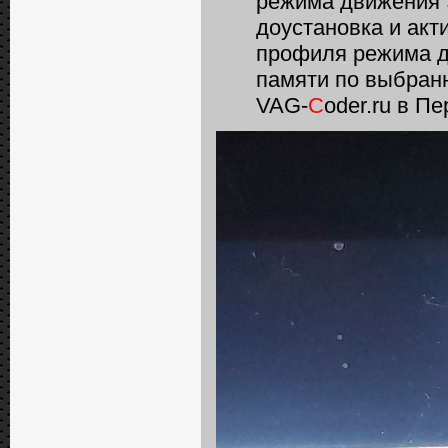
режима движения Э
доустановка и ак
профиля режима д
памяти по выбран
VAG-
C
oder.ru в П