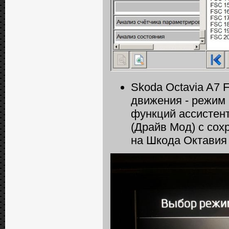
Skoda Octavia A7 
движения - режим 
функций ассистен
(Драйв Мод) с со
на Шкода Октавия