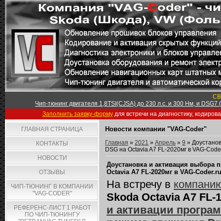
СВ
Чип-тюнинг двигателя 1,8TSI(CJSA) до 230 л.с. и 300 Нм, и DSG7
Заполнить заявку-форму
для встречи на диагностику, кодиров
Новости компании "VAG-Coder"
ГЛАВНАЯ СТРАНИЦА
Главная
»
2021
»
Апрель
»
9
» Доустанов
КОНТАКТЫ
DSG на Octavia A7 FL-2020мг в VAG-Code
НОВОСТИ
Доустановка и активация выбора 
Octavia A7 FL-2020мг в VAG-Coder.r
ОТЗЫВЫ
На встречу в
компанию
ЧИП-ТЮНИНГ В КОМПАНИИ
"VAG-CODER"
Skoda Octavia A7 FL-
и активации програ
РЕФЕРЕНС-ЛИСТ 1 РАБОТ
ПО ЧИП-ТЮНИНГУ