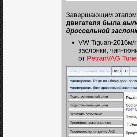
Завершающим этапо
двигателя была
вып
дроссельной заслон
VW Tiguan-2016м/г
заслонки, чип-тюн
от
PetranVAG Tune