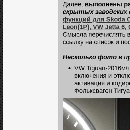
Далее,
выполнены р
скрытых заводских 
функций для Skoda Oct
Leon(1P), VW Jetta 6, 
Смысла перечислять вс
ссылку на список и по
Несколько фото в п
VW Tiguan-2016м/г
включения и откл
активация и кодир
Фольксваген Тигуа