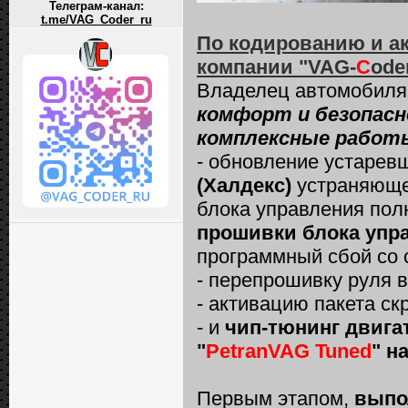
Телеграм-канал:
t.me/VAG_Coder_ru
По кодированию и а
компании "VAG-
C
ode
Владелец автомобил
комфорт и безопасн
комплексные работ
- обновление устарев
(Халдекс)
устраняюще
блока управления пол
прошивки блока упр
программный сбой со
- перепрошивку руля в
- активацию пакета ск
- и
чип-тюнинг двигат
"
PetranVAG Tuned
" н
Первым этапом,
выпо