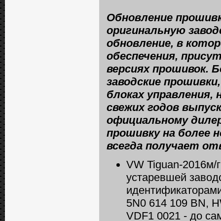
Обновление прошивк
оригинальную завод
обновление, в кото
обеспечения, прису
версиях прошивок. 
заводские прошивки,
блоках управления, 
свежих годов выпус
официальному дилер
прошивку на более н
всегда получает от
VW Tiguan-2016м/г
устаревшей завод
идентификаторами
5N0 614 109 BN, H
VDF1 0021 - до са