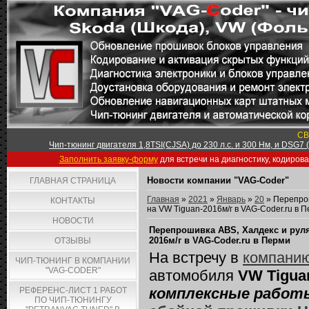
СВ
Чип-тюнинг двигателя 1,8TSI(CJSA) до 230 л.с. и 300 Нм, и DSG7
Заполнить заявку-форму
для встречи на диагностику, кодиров
Новости компании "VAG-Coder"
ГЛАВНАЯ СТРАНИЦА
Главная
»
2021
»
Январь
»
20
» Перепрош
КОНТАКТЫ
на VW Tiguan-2016м/г в VAG-Coder.ru в 
НОВОСТИ
Перепрошивка ABS, Халдекс и руля 
2016м/г в VAG-Coder.ru в Перми
ОТЗЫВЫ
На встречу в
компанию
ЧИП-ТЮНИНГ В КОМПАНИИ
"VAG-CODER"
автомобиля
VW Tiguan
комплексные работ
РЕФЕРЕНС-ЛИСТ 1 РАБОТ
ПО ЧИП-ТЮНИНГУ