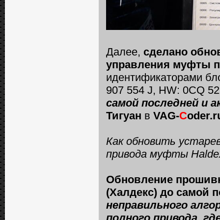
Далее,
сделано обно
управления муфты по
идентификаторами бло
907 554 J, HW: 0CQ 52
самой последней и а
Тигуан
в
VAG-
C
oder.r
Как обновить устарев
привода муфты Haldex
Обновление прошивк
(Халдекс) до самой 
неправильного алго
полного привода, гд