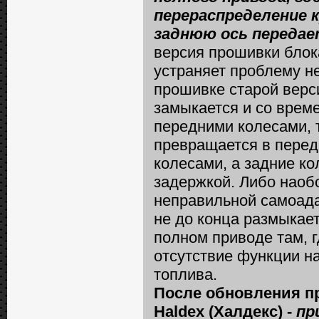
перераспределение 
заднюю ось передае
версия прошивки блок
устраняет проблему н
прошивке старой верс
замыкается и со врем
передними колесами,
превращается в перед
колесами, а задние к
задержкой. Либо наобо
неправильной самоада
не до конца размыкае
полном приводе там, г
отсутствие функции н
топлива.
После обновления п
Haldex (Халдекс) -
пр