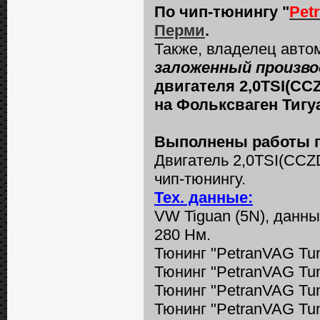
По чип-тюнингу "
Pet
Перми
.
Также, владелец авт
заложенный произв
двигателя 2,0TSI(CCZD
на Фольксваген Тигу
Выполнены работы п
Двигатель 2,0TSI(CCZD
чип-тюнингу.
Тех. данные:
VW Tiguan (5N), данные
280 Нм.
Тюнинг "PetranVAG Tun
Тюнинг "PetranVAG Tun
Тюнинг "PetranVAG Tun
Тюнинг "PetranVAG Tun