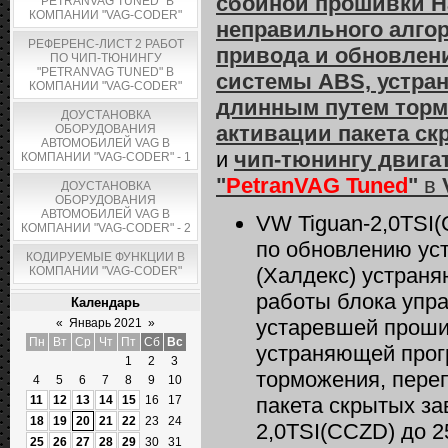
сбойной прошивки H
"PETRANVAG TUNED" В
КОМПАНИИ "VAG-CODER"
неправильного алго
РЕФЕРЕНС-ЛИСТ 2 РАБОТ
привода и обновлен
ПО ЧИП-ТЮНИНГУ
"PETRANVAG TUNED" В
системы ABS, устра
КОМПАНИИ "VAG-CODER"
длинным путем торм
ДОУСТАНОВКА
активации пакета ск
ОБОРУДОВАНИЯ
АВТОМОБИЛЕЙ VAG В
и
чип-тюнингу двигате
КОМПАНИИ "VAG-CODER" - 1
"
PetranVAG Tuned
"
в
ДОУСТАНОВКА
ОБОРУДОВАНИЯ
АВТОМОБИЛЕЙ VAG В
VW Tiguan-2,0TSI
КОМПАНИИ "VAG-CODER" - 2
по обновлению ус
КОДИРУЕМЫЕ ФУНКЦИИ В
(Халдекс) устран
КОМПАНИИ "VAG-CODER"
работы блока упр
Календарь
устаревшей проши
«
Январь 2021
»
Пн
Вт
Ср
Чт
Пт
Сб
Вс
устраняющей прог
1
2
3
торможения, переп
4
5
6
7
8
9
10
11
12
13
14
15
16
17
пакета скрытых за
18
19
20
21
22
23
24
2,0TSI(CCZD) до 2
25
26
27
28
29
30
31