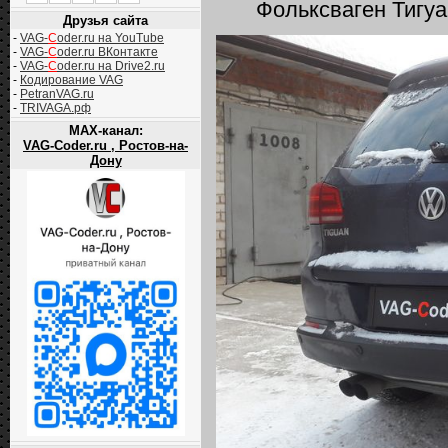
Фольксваген Тигуа
Друзья сайта
-
VAG-
C
oder.ru на YouTube
-
VAG-
C
oder.ru ВКонтакте
-
VAG-
C
oder.ru на Drive2.ru
-
Кодирование VAG
-
PetranVAG.ru
-
TRIVAGA.рф
MAX-канал:
VAG-Coder.ru , Ростов-на-
Дону