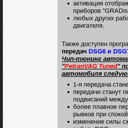
активация отображ
приборов "GRADis
любых других раб
двигателя.
Также доступен прог
передач
DSG6 и DSG7
Чип-тюнинг автома
"
PetranVAG Tuned
" п
автомобиля следую
1-я передача стане
передачи станут п
подвисаний между
более плавное пер
рывков при споко
изменение силы с