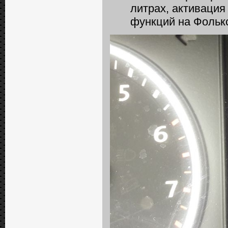
литрах, активация
функций на Фолькс