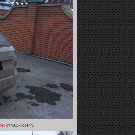
ned
от VAG-
C
oder.ru