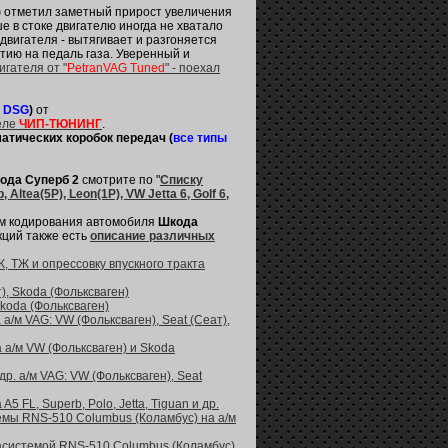
)
отметил заметный прирост увеличения
 в стоке двигателю иногда не хватало
двигателя - вытягивает и разгоняется
тию на педаль газа. Уверенный и
гателя от "
PetranVAG Tuned
" - поехал
ы DSG
)
от
еле
ЧИП-ТЮНИНГ
.
атических коробок передач (
все типы
ода Суперб 2
смотрите по "
Списку
ltea(5P), Leon(1P), VW Jetta 6, Golf 6,
ям кодирования автомобиля
Шкода
кций также есть
описание различных
, ТЖ и опрессовку впускного тракта
), Skoda (Фольксваген)
koda (Фольксваген)
/м VAG: VW (Фольксваген), Seat (Сеат),
а/м VW (Фольксваген) и Skoda
. а/м VAG: VW (Фольксваген), Seat
 FL, Superb, Polo, Jetta, Tiguan и др.
мы RNS-510 Columbus (Коламбус) на а/м
иасистемой RNS-510 Columbus (Коламбус)