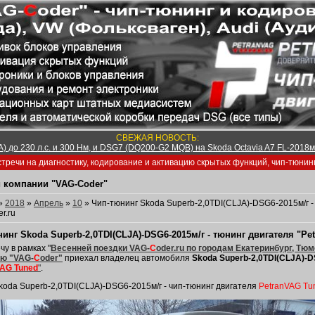
СВЕЖАЯ НОВОСТЬ:
) до 230 л.с. и 300 Нм, и DSG7 (DQ200-G2 MQB) на Skoda Octavia A7 FL-2018м/
тречи на диагностику, кодирование и активацию скрытых функций, чип-тюнин
 компании "VAG-Coder"
»
2018
»
Апрель
»
10
» Чип-тюнинг Skoda Superb-2,0TDI(CLJA)-DSG6-2015м/г -
r.ru
инг Skoda Superb-2,0TDI(CLJA)-DSG6-2015м/г - тюнинг двигателя "Pe
чу в рамках "
Весенней поездки VAG-
C
oder.ru по городам Екатеринбург, Тюм
ю "VAG-
C
oder"
приехал владелец автомобиля
Skoda Superb-2,0TDI(CLJA)-D
VAG Tuned
"
.
koda Superb-2,0TDI(CLJA)-DSG6-2015м/г - чип-тюнинг двигателя
PetranVAG Tu