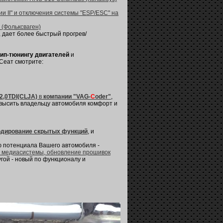
 II" и отключения системы "ESP/ESC" на
a (Фольксваген)
 дает более быстрый прогрев/
ип-тюнингу двигателей
и
Сеат смотрите:
2,0TDI(CLJA)
в
компании "VAG-
C
oder"
,
высить владельцу автомобиля комфорт и
одирование скрытых функций
, и
ю потенциала Вашего автомобиля -
й медиасистемы, обновление прошивок
угой - новый по функционалу и