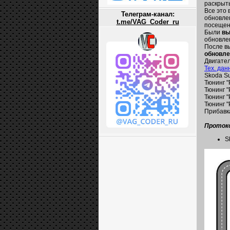
раскрыт
Все это 
Телеграм-канал:
обновле
t.me/VAG_Coder_ru
посещен
Были
вы
обновле
После в
обновле
Двигател
Тех. дан
Skoda Su
Тюнинг "
Тюнинг "
Тюнинг "
Тюнинг "
Прибавк
Протоко
S