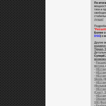
По итог
мощности
тяги и п
свободно
стабильн
лучше!
Подробн
"
Petran
Более с
DSG
)
в
к
Другие 
кодируем
Tiguan, 
Детальн
Суперб 
возможн
-
Расшире
мотора 
-
НЕстанд
-
НЕстанд
-
НЕстан
Skoda (Ф
-
НЕстан
(Фольксв
-
НЕстан
(Сеат), 
-
НЕстанд
-
Обновл
VW (Фоль
-
Разбло