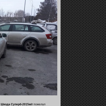
я
Шкода Суперб-2015м/г
пожелал