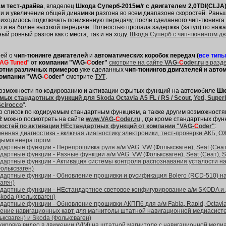
ам тест-драйва
, владелец
Шкода Суперб-2015м/г с двигателем 2,0TDI(CLJA
 и увеличение общей динамики разгона во всем диапазоне скоростей. Раньше
риходилось подключать пониженную передачу, после сделанного чип-тюнинга 
 и на более высокой передаче. Полностью пропала задержка (затуп) по нажа
ый ровный разгон как с места, так и на ходу.
Шкода Суперб с чип-тюнингом дви
ей о
чип-тюнинге двигателей
и
автоматических коробок передач (
все тип
VAG Tuned
" от
компании "VAG-
C
oder"
смотрите на сайте
VAG-
C
oder.ru
в разд
отни различных примеров
уже сделанных
чип-тюнингов двигателей
и
автом
омпании "VAG-
C
oder"
смотрите
ТУТ
.
возможности по кодированию и активации скрытых функций на автомобиле
Шк
ых стандартных функций для Skoda Octavia A5 FL / RS / Scout, Yeti, Superb, A
Scirocco
".
о список по кодируемым стандартным функциям, а также другим возможност
2
можно посмотреть на сайте
www.VAG-
C
oder.ru
, где кроме стандартных фун
остей по активации НЕстандартных функций от компании "VAG-
C
oder"
:
нная диагностика - включая диагностику электроники, тест-проверки АКБ, ОЖ
дымогенератором
артные функции - Перепрошивка руля а/м VAG: VW (Фольксваген), Seat (Сеат
артные функции - Разные функции а/м VAG: VW (Фольксваген), Seat (Сеат), S
дартные функции - Активация системы контроля распознавания усталости на а
ольксваген)
дартные функции - Обновление прошивки и русификация Bolero (RCD-510) на 
аген)
дартные функции - НЕстандартное световое конфигурирование а/м SKODA и др
Skoda (Фольксваген)
артные функции - Обновление прошивки АКПП6 для а/м Fabia, Rapid, Octavia A5
ение навигационных карт для магнитолы штатной навигационной медиасисте
ксваген) и Skoda (Фольксваген)
кировка видео в движении (VIM) на штатной магнитоле с навигационной мед