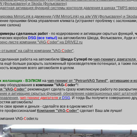
W (Фольксваген) и Skoda (Фольксваген)
дартная активация функций системы контроля давления в шинах "TMPS версии
ировка MirrorLink в движении (VIM MirrorLink) на а/м VW (Фольксваген) и Skod
ение прошивки блока управления климата (устраняет проблему с заслонками,
ние салона)
примеры сделанных работ
- по кодированию и активации скрытых функций,
ч
ических коробок
DSG (все типы!)
на автомобилях Шкода, Фольксваген, Ауди и 
ренс-листе компании "VAG-
C
oder" на DRIVE2.ru
е отзывов" на сайте компании "VAG-
C
oder"
.
, сделанная работа на автомобиле
Шкода Суперб по
чип-тюнингу двигателя 
ла ещё больше раскрыть заложенный производителем потенциал, а также по
ность вождения всего автомобиля в целом.
х желающих - ВЭЛКОМ
на
чип-тюнинг от "PetranVAG Tuned"
,
активацию и к
овку оборудования в
компании "VAG-
C
oder"
!
я "VAG-
C
oder"
рекомендует сделать сразу комплексную работу по раскрыти
ание и активацию скрытых функций, обновление навигационных карт штатно
управления
,
чип-тюнинг двигателя
и
DSG
. И тогда Вы получите совершенно др
остям автомобиль!
е свое время и деньги - сделайте все в одном месте!
те профессионалам!
Компания "VAG-
C
oder"
сделает Ваш а/м лучше!
омпания VAG-
C
oder.ru