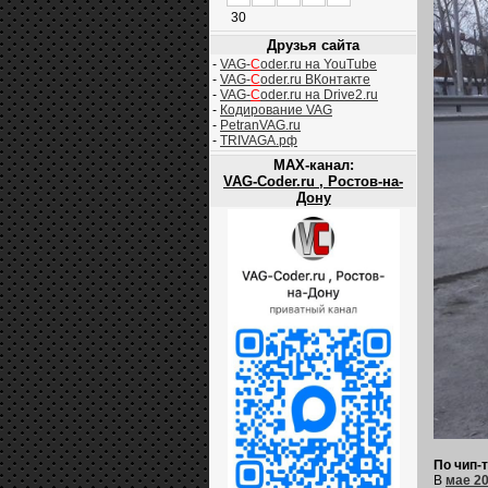
30
Друзья сайта
-
VAG-
C
oder.ru на YouTube
-
VAG-
C
oder.ru ВКонтакте
-
VAG-
C
oder.ru на Drive2.ru
-
Кодирование VAG
-
PetranVAG.ru
-
TRIVAGA.рф
MAX-канал:
VAG-Coder.ru , Ростов-на-
Дону
По чип-
В
мае 20