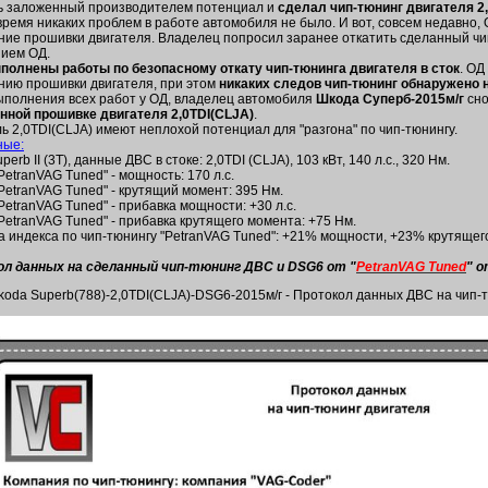
ь заложенный производителем потенциал и
сделал чип-тюнинг двигателя 2
время никаких проблем в работе автомобиля не было. И вот, совсем недавно,
ние прошивки двигателя. Владелец попросил заранее откатить сделанный чип
ием ОД.
полнены работы по безопасному откату чип-тюнинга двигателя в сток
. ОД
нию прошивки двигателя, при этом
никаких следов чип-тюнинг обнаружено 
ыполнения всех работ у ОД, владелец автомобиля
Шкода Суперб-2015м/г
сно
нной прошивке двигателя 2,0TDI(CLJA)
.
ь 2,0TDI(CLJA) имеют неплохой потенциал для "разгона" по чип-тюнингу.
ные:
perb II (3T), данные ДВС в стоке: 2,0TDI (CLJA), 103 кВт, 140 л.с., 320 Нм.
PetranVAG Tuned" - мощность: 170 л.с.
PetranVAG Tuned" - крутящий момент: 395 Нм.
PetranVAG Tuned" - прибавка мощности: +30 л.с.
PetranVAG Tuned" - прибавка крутящего момента: +75 Нм.
а индекса по чип-тюнингу "PetranVAG Tuned": +21% мощности, +23% крутящег
л данных на сделанный чип-тюнинг ДВС и DSG6 от "
PetranVAG Tuned
" 
koda Superb(788)-2,0TDI(CLJA)-DSG6-2015м/г - Протокол данных ДВС на чип-