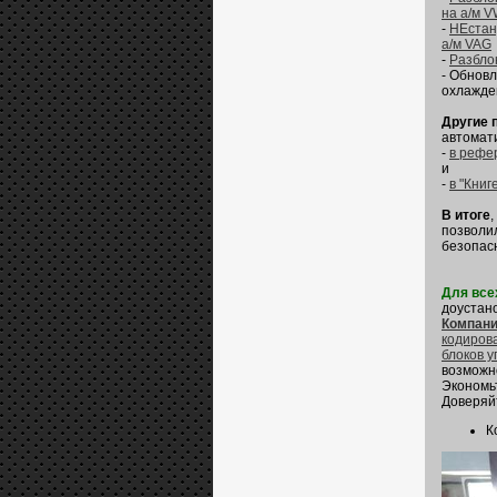
на а/м V
-
НЕстан
а/м VAG
-
Разблок
- Обновл
охлажде
Другие 
автомат
-
в рефе
и
-
в "Книг
В итоге
позволи
безопас
Для все
доустан
Компани
кодиров
блоков 
возможн
Экономьт
Доверяй
К