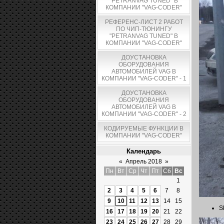
"PETRANVAG TUNED" В
КОМПАНИИ "VAG-CODER"
РЕФЕРЕНС-ЛИСТ 2 РАБОТ
ПО ЧИП-ТЮНИНГУ
"PETRANVAG TUNED" В
КОМПАНИИ "VAG-CODER"
ДОУСТАНОВКА
ОБОРУДОВАНИЯ
АВТОМОБИЛЕЙ VAG В
КОМПАНИИ "VAG-CODER" - 1
ДОУСТАНОВКА
ОБОРУДОВАНИЯ
АВТОМОБИЛЕЙ VAG В
КОМПАНИИ "VAG-CODER" - 2
КОДИРУЕМЫЕ ФУНКЦИИ В
КОМПАНИИ "VAG-CODER"
Календарь
«
Апрель 2018
»
Пн
Вт
Ср
Чт
Пт
Сб
Вс
1
2
3
4
5
6
7
8
9
10
11
12
13
14
15
S
16
17
18
19
20
21
22
23
24
25
26
27
28
29