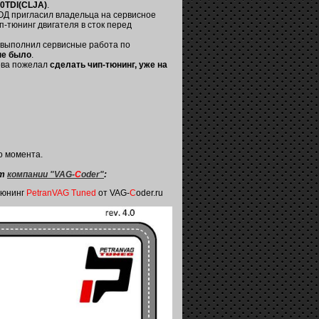
,0TDI(CLJA)
.
 ОД пригласил владельца на сервисное
-тюнинг двигателя в сток перед
 выполнил сервисные работа по
не было
.
ва пожелал
сделать чип-тюнинг, уже на
о момента.
от
компании "VAG-
C
oder"
:
тюнинг
PetranVAG Tuned
от VAG-
C
oder.ru