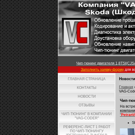
Чип-тюнинг двигателя 1,8TSI(CJSA
Заполнить заявку-форму
для вс
Новости
ГЛАВНАЯ СТРАНИЦА
Главная
КОНТАКТЫ
VAG-Code
НОВОСТИ
Чип-тюн
ОТЗЫВЫ
На встре
компани
ЧИП-ТЮНИНГ В КОМПАНИИ
"
Petran
"VAG-CODER"
S
РЕФЕРЕНС-ЛИСТ 1 РАБОТ
ПО ЧИП-ТЮНИНГУ