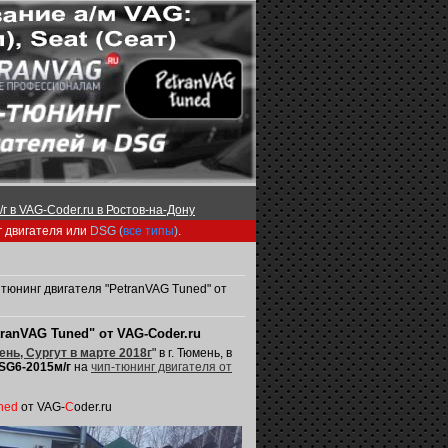
г в VAG-Coder.ru в Ростов-на-Дону
г двигателя или
DSG (
все типы
)
.
 тюнинг двигателя "PetranVAG Tuned" от
tranVAG Tuned" от VAG-Coder.ru
ень, Сургут в марте 2018г
" в г. Тюмень, в
SG6-2015м/г
на
чип-тюнинг двигателя от
ned
от VAG-
C
oder.ru