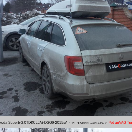
koda Superb-2,0TDI(CLJA)-DSG6-2015м/г - чип-тюнинг двигателя
PetranVAG Tu