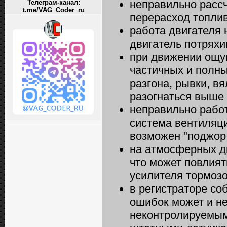
неправильно расс
Телеграм-канал:
t.me/VAG_Coder_ru
перерасход топлив
работа двигателя 
двигатель потряхи
при движении ощу
частичных и полны
разгона, рывки, в
разогнаться выше 
неправильно работ
система вентиляци
возможен "поджор
на атмосферных д
что может повлият
усилителя тормозо
в регистраторе со
ошибок может и не 
неконтролируемым