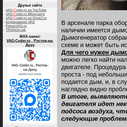
Друзья сайта
-
VAG-
C
oder.ru на YouTube
-
VAG-
C
oder.ru ВКонтакте
-
VAG-
C
oder.ru на Drive2.ru
В арсенале парка об
-
Кодирование VAG
-
PetranVAG.ru
наличии имеется дымо
-
TRIVAGA.рф
Дымогенератор собран
MAX-канал:
VAG-Coder.ru , Ростов-на-
схеме и может быть и
Дону
Для чего нужен дым
можно легко найти нал
двигателе. Процедура 
проста - под небольш
подается дым, и, в сл
наглядно видно пробл
В итоге, выявляютс
двигателя идет нек
подсоса воздуха, ч
следующие проблем