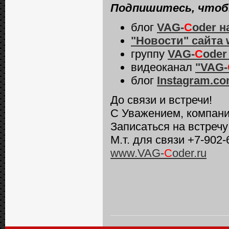
Подпишитесь, чтобы
блог
VAG-
C
oder
н
"Новости" сайта
группу
VAG-
C
oder
видеоканал
"VAG-
блог
Instagram.c
До связи и встречи!
С Уважением, компани
Записаться на встреч
М.т. для связи +7-902-
www.VAG-
C
oder.ru