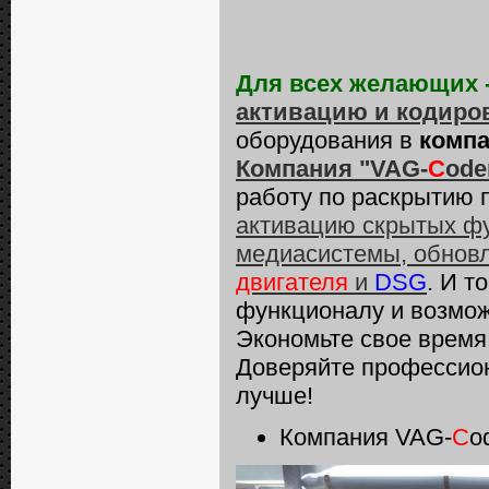
Для всех желающих 
активацию и кодиро
оборудования в
компа
Компания "VAG-
C
ode
работу по раскрытию 
активацию скрытых фу
медиасистемы, обнов
двигателя
и
DSG
. И т
функционалу и возмо
Экономьте свое время 
Доверяйте профессио
лучше!
Компания VAG-
C
o