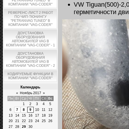
"PETRANVAG TUNED" В
VW Tiguan(500)-2,
КОМПАНИИ "VAG-CODER"
герметичности дв
РЕФЕРЕНС-ЛИСТ 2 РАБОТ
ПО ЧИП-ТЮНИНГУ
"PETRANVAG TUNED" В
КОМПАНИИ "VAG-CODER"
ДОУСТАНОВКА
ОБОРУДОВАНИЯ
АВТОМОБИЛЕЙ VAG В
КОМПАНИИ "VAG-CODER" - 1
ДОУСТАНОВКА
ОБОРУДОВАНИЯ
АВТОМОБИЛЕЙ VAG В
КОМПАНИИ "VAG-CODER" - 2
КОДИРУЕМЫЕ ФУНКЦИИ В
КОМПАНИИ "VAG-CODER"
Календарь
«
Ноябрь 2017
»
Пн
Вт
Ср
Чт
Пт
Сб
Вс
1
2
3
4
5
6
7
8
9
10
11
12
13
14
15
16
17
18
19
20
21
22
23
24
25
26
27
28
29
30