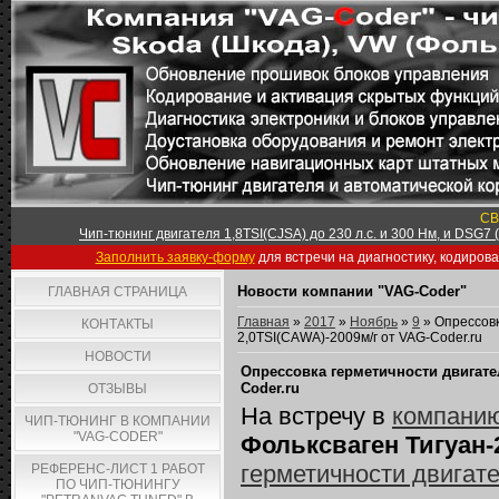
СВ
Чип-тюнинг двигателя 1,8TSI(CJSA) до 230 л.с. и 300 Нм, и DSG7
Заполнить заявку-форму
для встречи на диагностику, кодиров
Новости компании "VAG-Coder"
ГЛАВНАЯ СТРАНИЦА
Главная
»
2017
»
Ноябрь
»
9
» Опрессовк
КОНТАКТЫ
2,0TSI(CAWA)-2009м/г от VAG-Coder.ru
НОВОСТИ
Опрессовка герметичности двигате
Coder.ru
ОТЗЫВЫ
На встречу в
компанию
ЧИП-ТЮНИНГ В КОМПАНИИ
"VAG-CODER"
Фольксваген Тигуан-
герметичности двигат
РЕФЕРЕНС-ЛИСТ 1 РАБОТ
ПО ЧИП-ТЮНИНГУ