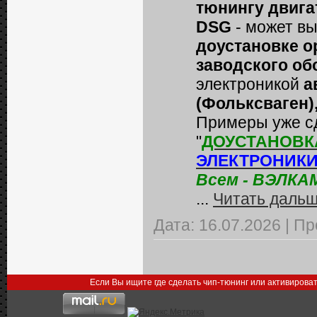
тюнингу двига
DSG
- может в
доустановке о
заводского об
электроникой
а
(Фольксваген),
Примеры уже сд
"
ДОУСТАНОВК
ЭЛЕКТРОНИК
Всем - ВЭЛКА
...
Читать дальш
Дата:
16.07.2026
|
Пр
Если Вы ищите где сделать чип-тюнинг или активирова