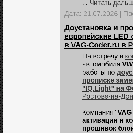
...
Читать дальш
Дата:
21.07.2026
|
Пр
Доустановка и пр
европейские LED-ф
в VAG-Coder.ru в 
На встречу в
ко
автомобиля
VW
работы по
доус
прописке зам
"IQ.Light" на
Ростове-на-Дон
Компания "
VAG
активации и к
прошивок блок