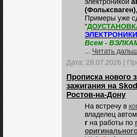
электроникой
а
(Фольксваген),
Примеры уже сд
"
ДОУСТАНОВК
ЭЛЕКТРОНИК
Всем - ВЭЛКА
...
Читать дальш
Дата:
28.07.2026
|
Пр
Прописка нового 
зажигания на Skod
Ростов-на-Дону
На встречу в
ко
владелец авто
г
на работы по
оригинального