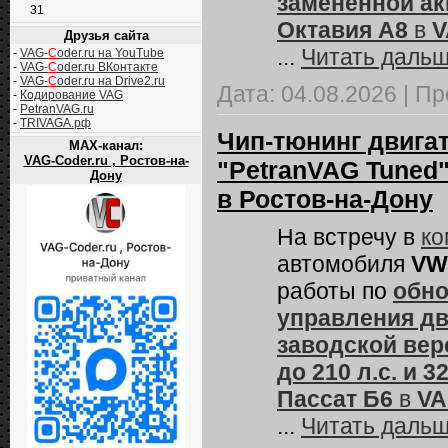
замененной ак
31
Октавия А8
в
V
Друзья сайта
...
Читать дальш
-
VAG-
C
oder.ru на YouTube
-
VAG-
C
oder.ru ВКонтакте
-
VAG-
C
oder.ru на Drive2.ru
Дата:
04.08.2026
|
Пр
-
Кодирование VAG
-
PetranVAG.ru
-
TRIVAGA.рф
Чип-тюнинг двигате
MAX-канал:
VAG-Coder.ru , Ростов-на-
"PetranVAG Tuned"
Дону
в Ростов-на-Дону
На встречу в
ко
автомобиля
VW 
работы по
обно
управления дв
заводской вер
до 210 л.с. и 3
Пассат Б6
в
VA
...
Читать дальш