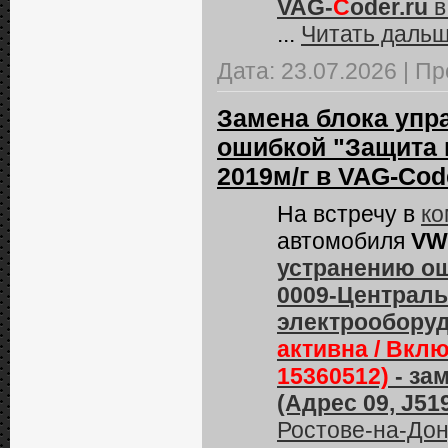
VAG-
C
oder.ru
в
...
Читать дальш
Дата:
23.07.2026
|
Пр
Замена блока упр
ошибкой "Защита 
2019м/г в VAG-Cod
На встречу в
ко
автомобиля
VW 
устранению ош
0009-Централь
электрообору
активна / Вкл
15360512)
- за
(Адрес 09, J51
Ростове-на-Дон