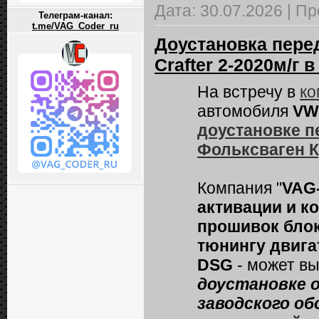
Дата:
30.07.2026
|
Пр
Телеграм-канал:
t.me/VAG_Coder_ru
Доустановка пере
Crafter 2-2020м/г 
На встречу в
ко
автомобиля
VW 
доустановке п
Фольксваген К
Компания "
VAG
активации и к
прошивок блок
тюнингу двига
DSG
- может в
доустановке 
заводского об