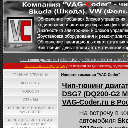
СВ
Чип-тюнинг двигателя 1,8TSI(CJSA) до 230 л.с. и 300 Нм, и DSG7
Заполнить заявку-форму
для встречи на диагностику, кодиров
Новости компании "VAG-Coder"
ГЛАВНАЯ СТРАНИЦА
КОНТАКТЫ
Чип-тюнинг двигате
НОВОСТИ
DSG7 (DQ200-G2 MQ
ОТЗЫВЫ
VAG-Coder.ru в Ро
ЧИП-ТЮНИНГ В КОМПАНИИ
На встречу в
ко
"VAG-CODER"
автомобиля
Sko
РЕФЕРЕНС-ЛИСТ 1 РАБОТ
ПО ЧИП-ТЮНИНГУ