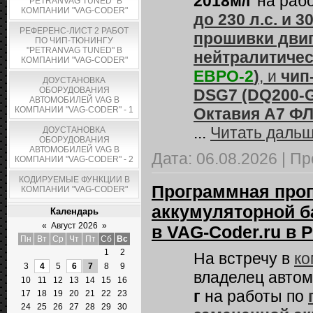
2018м/г
на раб
"PETRANVAG TUNED" В
КОМПАНИИ "VAG-CODER"
до 230 л.с. и 3
РЕФЕРЕНС-ЛИСТ 2 РАБОТ
прошивки двиг
ПО ЧИП-ТЮНИНГУ
"PETRANVAG TUNED" В
нейтралитичес
КОМПАНИИ "VAG-CODER"
ЕВРО-2
)
, и
чип
ДОУСТАНОВКА
ОБОРУДОВАНИЯ
DSG7 (DQ200-G
АВТОМОБИЛЕЙ VAG В
КОМПАНИИ "VAG-CODER" - 1
Октавия А7 Ф
...
Читать дальш
ДОУСТАНОВКА
ОБОРУДОВАНИЯ
АВТОМОБИЛЕЙ VAG В
Дата:
06.08.2026
|
Пр
КОМПАНИИ "VAG-CODER" - 2
КОДИРУЕМЫЕ ФУНКЦИИ В
Программная проп
КОМПАНИИ "VAG-CODER"
аккумуляторной ба
Календарь
«
Август 2026
»
в VAG-Coder.ru в 
Пн
Вт
Ср
Чт
Пт
Сб
Вс
1
2
На встречу в
ко
3
4
5
6
7
8
9
владелец авто
10
11
12
13
14
15
16
г
на работы по
17
18
19
20
21
22
23
24
25
26
27
28
29
30