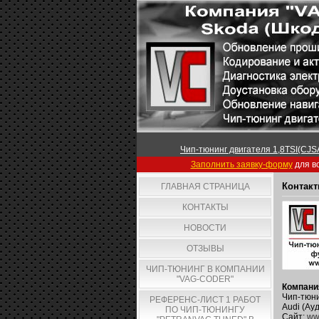
Чип-тюнинг двигателя 1,8TSI(CJSA
Заполнить заявку-форму
для вс
Контакт
ГЛАВНАЯ СТРАНИЦА
КОНТАКТЫ
НОВОСТИ
ОТЗЫВЫ
ЧИП-ТЮНИНГ В КОМПАНИИ
"VAG-CODER"
Компани
Чип-тюни
РЕФЕРЕНС-ЛИСТ 1 РАБОТ
Audi (Ау
ПО ЧИП-ТЮНИНГУ
Сайт:
ww