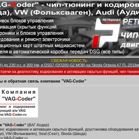
СВЕЖАЯ НОВОСТЬ:
) до 230 л.с. и 300 Нм, и DSG7 (DQ200-G2 MQB) на Skoda Octavia A7 FL-2018м/
тречи на диагностику, кодирование и активацию скрытых функций, чип-тюнин
ы и обратная связь компании "VAG-Coder"
я "VAG-
C
oder"
(ВАГ-Кодер)
нг, кодирование и активации скрытых функций, доустановка оборудования ав
ди), VW (Фольксваген), Seat (Сеат), Skoda (Шкода)
w.
VAG-Coder
.ru