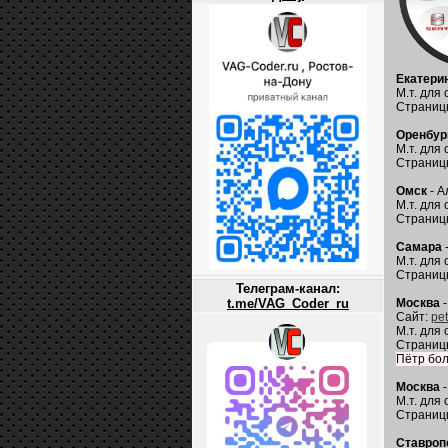
Екатери
М.т. для 
Страниц
Оренбур
М.т. для 
Страниц
Омск
- А
М.т. для 
Страниц
Самара
М.т. для 
Страниц
Телеграм-канал:
t.me/VAG_Coder_ru
Москва
-
Сайт:
pe
М.т. для 
Страниц
Пётр бол
Москва
-
М.т. для 
Страниц
Ставроп