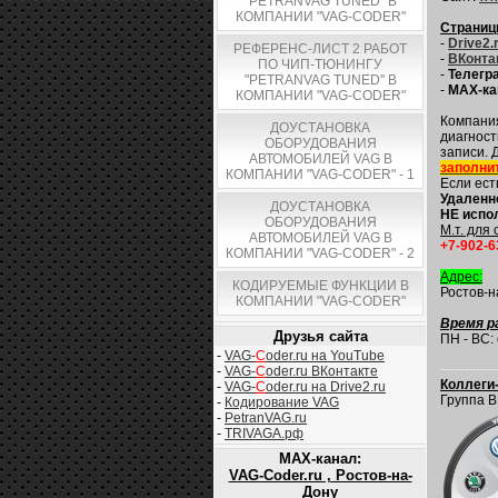
"PETRANVAG TUNED" В
КОМПАНИИ "VAG-CODER"
Страниц
-
Drive2.
РЕФЕРЕНС-ЛИСТ 2 РАБОТ
-
ВКонта
ПО ЧИП-ТЮНИНГУ
-
Телегр
"PETRANVAG TUNED" В
-
MAX-ка
КОМПАНИИ "VAG-CODER"
Компани
ДОУСТАНОВКА
диагност
ОБОРУДОВАНИЯ
записи. 
АВТОМОБИЛЕЙ VAG В
заполни
КОМПАНИИ "VAG-CODER" - 1
Если ест
Удаленно
ДОУСТАНОВКА
НЕ испо
ОБОРУДОВАНИЯ
М.т. для 
АВТОМОБИЛЕЙ VAG В
+7-902-6
КОМПАНИИ "VAG-CODER" - 2
Адрес:
КОДИРУЕМЫЕ ФУНКЦИИ В
Ростов-на
КОМПАНИИ "VAG-CODER"
Время р
Друзья сайта
ПН - ВС: 
-
VAG-
C
oder.ru на YouTube
-
VAG-
C
oder.ru ВКонтакте
Коллеги
-
VAG-
C
oder.ru на Drive2.ru
Группа В
-
Кодирование VAG
-
PetranVAG.ru
-
TRIVAGA.рф
MAX-канал:
VAG-Coder.ru , Ростов-на-
Дону