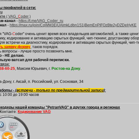
ы профилей в сети:
ru
кте
( VAG_
С
oder )
ам-канал
-
https://t.me/VAG_Coder_ru
нал
-
https://max.ru/join/CqWM3EjUAlmkLdbn1S1jBemEnPIFOzBte2yDZDeHyKE
я "VAG-
C
oder" очень ценит время всех владельцев автомобилей, а также ценит
ику, кодирование и активацию скрытых функций, чип-тюнинг, доустановку об
Для встречи на диагностику, кодирование и активацию скрытых функций, чип-
ть заявку-форму
, таков порядок.
ь вопросы - лучше просто позвонить мне.
 - НЕ делаю.
льзую ватсап для рабочей переписки.
связи:
38-60-25
, Максим Юрьевич, г.
Ростов-на Дону
.
-Дону, г. Аксай, п. Российский, ул. Сосновая, 34
аботы - (
встречи - только по предварительной записи
)
:
с 10:00 до 19:00 часов
-кодеры нашей команды "PetranVAG" в других города и регионах
Контакте:
Кодирование VAG