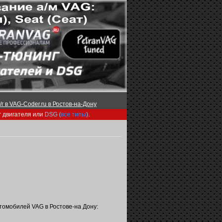
г в VAG-Coder.ru в Ростов-на-Дону
г двигателя или
DSG (
все типы
)
.
томобилей VAG в Ростове-на Дону: