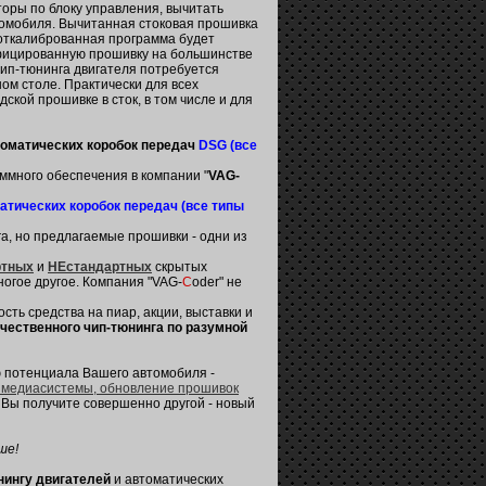
оры по блоку управления, вычитать
томобиля. Вычитанная стоковая прошивка
я откалиброванная программа будет
ифицированную прошивку на большинстве
чип-тюнинга двигателя потребуется
ом столе. Практически для всех
ской прошивке в сток, в том числе и для
томатических коробок передач
DSG (все
ммного обеспечения в компании "
VAG-
атических коробок передач (все типы
нга, но предлагаемые прошивки - одни из
ртных
и
НЕстандартных
скрытых
огое другое. Компания "VAG-
C
oder" не
ость средства на пиар, акции, выставки и
чественного чип-тюнинга по разумной
ю потенциала Вашего автомобиля -
й медиасистемы, обновление прошивок
а Вы получите совершенно другой - новый
ше!
нингу двигателей
и автоматических