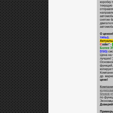
коробку
текущую 
отправля
направле
автомоби
снятие б
двигател
автомоб
О ценоо
типы)
.
Актуаль
C
oder
" -
Более 3
DSG)
смо
Цена на 
лучших! 
Основной
функций,
копирует
Компани
др. марк
цене!
Компани
кодирова
блоков у
по функц
Экономьт
Доверяй
Примеры