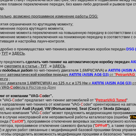
ередачи станут переключаться быстрее, без задержек и подвисаний между п
олее плавное переключение передач, без каких-либо дерганий и рывков при 
др.
тельно, возможно программное изменение работы DSG:
нятия ограничения по крутящему моменту;
зменение порога крутящего момента;
зменение момента переключения на повышенную передачу в соответствии с 
зменение момента переключения на пониженную передачу в соответствии с о
ктивация и настройка лаунч-контроля.
дробно о преимуществах чип-тюнинга автоматических коробок передач
DSG (
е
ТУТ
и
ЗДЕСЬ
.
гу предложить
сделать чип-тюнинг на автоматическую коробку передач
АК
ее
смотрите в статье - ТУТ
, и
ЗДЕСЬ
.
 подобных работ
по чип-тюнингу двигателя 1,6MPI(CWVA) и
АКПП6 (AISIN A
нинг
автоматической коробки передач
АКПП6 (AISIN AG6 G3)
от "
PetranVAG 
er.ru
;
нинг
двигателя 1,6MPI(CWVA) до 125 л.с и 175 Нм
и
АКПП6 (AISIN AG6 G3)
от
в
VAG-
C
oder.ru
в Ростов-на-Дону
нг от компании "VAG-
C
oder".
я "VAG-
C
oder" предлагает чип-тюнинг автомобилей от "
PetranVAG Tuned
".
 направление чип-тюнинга от компании "VAG-
C
oder" ориентировано на авто
up), моделей
Audi (Ауди)
,
VW (Фольксваген)
,
Seat (Сеат)
и
Skoda (Шкода)
.
тельно компания "VAG-
C
oder" может предложить модернизацию программног
я в случае неисправной или неправильной работы катализатора (ошибка "
Ch
онда ("
CatOff
"), программное отключение вихревых заслонок впускного коллек
лятора, программное отключение сажевого фильтра ("
DPFoff
"), а также про
") и других работ связанные с модификацией базовой прошивки блока управле
, чтобы определить возможность модификации прошивки и безопасно "чипану