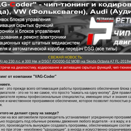
СВЕЖАЯ НОВОСТЬ:
) до 230 л.с. и 300 Нм, и DSG7 (DQ200-G2 MQB) на Skoda Octavia A7 FL-2018м/
тречи на диагностику, кодирование и активацию скрытых функций, чип-тюнин
инг от компании "VAG-Coder"
нинге.
нг - это прежде всего оптимизация работы программного обеспечения блока
вигателя - это не то же самое, что просто "нажать на одну кнопку". Для пра
вигателя нужны профессиональные специалисты, имеющие опыт и знания са
ое и качественное программное обеспечение, которое позволит полностью 
я.
того не делают сразу на заводе?
ски на все автомобили производитель устанавливает усредненную программу
но подходить под обычные режимы движения любого водителя - и в жару, и в 
ого, производитель вынужден создавать программы, обеспечивающие соотве
, но при этом - неизбежно "удушающие", а иногда и искусственно ограничи