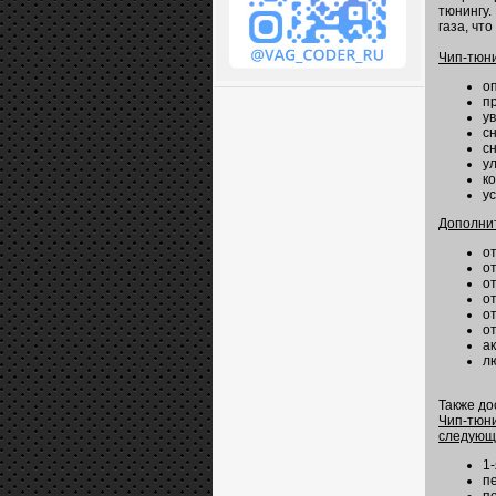
тюнингу.
газа, чт
Чип-тюни
о
п
у
с
с
у
к
у
Дополни
от
от
о
от
о
от
а
л
Также д
Чип-тюни
следующ
1
п