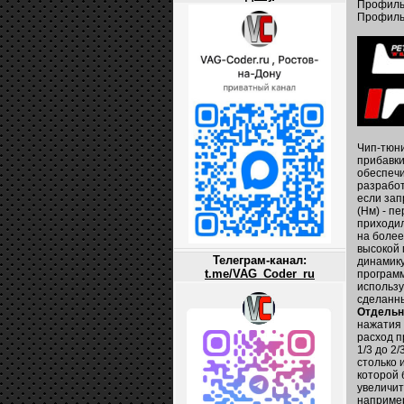
Профиль
Профиль 
Чип-тюни
прибавки
обеспечи
разработ
если зап
(Нм) - п
приходил
на более
высокой 
Телеграм-канал:
динамику
t.me/VAG_Coder_ru
программ
использу
сделанны
Отдельн
нажатия 
расход п
1/3 до 2
столько 
которой 
увеличит
например