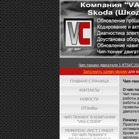
Чип-тюнинг двигателя 1,8TSI(CJSA
Заполнить заявку-форму
для вс
Чип-тюн
ГЛАВНАЯ СТРАНИЦА
О чип-тю
КОНТАКТЫ
Чип тюни
работы д
НОВОСТИ
работы д
правильн
ОТЗЫВЫ
двигател
ЧИП-ТЮНИНГ В КОМПАНИИ
Почему э
"VAG-CODER"
Практиче
оптималь
РЕФЕРЕНС-ЛИСТ 1 РАБОТ
Кроме эт
ПО ЧИП-ТЮНИНГУ
экологии