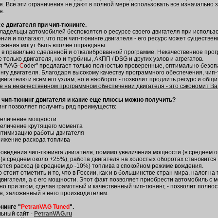
я. Все эти ограничения не дают в полной мере использовать все изначальн
я.
е двигателя при чип-тюнинге.
ладельцы автомобилей беспокоятся о ресурсе своего двигателя при исполь
ния и полагают, что при чип-тюнинге двигателя - его ресурс может существен
жения могут быть вполне оправданы.
 в правильно сделанной и откалиброванной программе. Некачественное пр
е только двигателя, но и турбины, АКПП / DSG и других узлов и агрегатов.
я "VAG-
C
oder" предлагает только полностью проверенные, оптимально безо
нгу двигателя. Благодаря высокому качеству программного обеспечения, чип-
вигателю и всем его узлам, но и наоборот - позволит продлить ресурс и общ
е на некачественном программном обеспечении двигателя - это сэкономит Ва
т чип-тюнинг двигателя и какие еще плюсы можно получить?
нг позволяет получить ряд преимуществ:
величение мощности
величение крутящего момента
птимизацию работы двигателя
нижение расхода топлива
оведения чип-тюнинга двигателя, помимо увеличения мощности (в среднем о
(в среднем около +25%), работа двигателя на холостых оборотах становится 
тся расход (в среднем до -10%) топлива в спокойном режиме вождения.
 стоит отметить и то, что в России, как и в большинстве стран мира, налог н
вигателя, а с его мощности. Этот факт позволяет приобрести автомобиль с 
но при этом, сделав грамотный и качественный чип-тюнинг, - позволит полно
я, заложенный в него производителем.
нинге "
PetranVAG Tuned
".
ьный сайт -
PetranVAG.ru