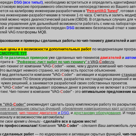
 передач
DSG (все типы!)
, необходимо встретиться и определить идентификат
стоковую версию программного обеспечения непосредственно из Вашего ав
ется на калибровку инженерам-разработчикам в "
PetranVAG Tuned
", готова
на инженерами-разработчиками в течении 1-го часа. Считать и залить мод
лей можно через диагностический разъем (OBDII). В отдельных случаях для 
лока управления для дальнейшей возможности работать с ним на лабораторн
ей и автоматических коробок передач
DSG
возможен безопасный откат к завод
илей VAG платформы MQB.
бразовании и примеры сделанных работы по чип-тюнингу двигателей и ав
ные цены и о возможности дополнительных работ
по модернизации програ
СМОТРИТЕ ТУТ
.
50-ти различных примеров
уже сделанных чип-тюнингов
двигателей
и
автом
трите в -
"
Референс-лист работ по чип-тюнингу
" в
VAG-
C
oder.ru
.
чип-тюнинг от компании "VAG-
C
oder" - ниже, чем у других компаний чип-тюни
Это выглядит немного странно, но этому есть простое объяснение.
 вид деятельности компании "VAG-
C
oder" - активация и кодирование
станда
 обновление ПО блоков управления, разработка нестандартных решений и мн
 чужих решений, а занимается разработкой своих собственных проектов.
я "VAG-
C
oder" не вкладывает огромных денег в рекламу и не включает в стоим
етинг. Чип-тюнинг в компании "VAG-
C
oder" - это
оптимальное предложение ка
я "VAG-
C
oder"
рекомендует сделать сразу комплексную работу по раскрыти
ние и активацию скрытых функций, обновление навигационных карт штатно
правления
,
чип-тюнинг двигателя
и DSG
, и
доустановку оборудования
. И тогд
ионалу и возможностям автомобиль!
е свое время и деньги
-
сделайте все в одном месте!
те профессионалам!
Компания "
VAG-
C
oder
" -
сделает Ваш
автомобиль
луч
 сделанных работ
— по кодированию и активации скрытых функций,
чип-тю