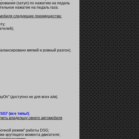
рования (затуп) по нажатию на педаль
тельное нажатие на педаль газа.
томобиля следующие преимущества:
ту;
ателей);
алансировано мягкий и ровный разгон);
On" (доступно не для всех а/м);
SG7 (все типы!)
.
учить владельцу своего автомобиля
обочной режим" работы DSG;
лке крутящего момента двигателя;