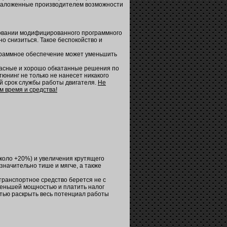
о заложенные производителем возможности
зовании модифицированного программного
но снизиться. Такое беспокойство и
ограммное обеспечение может уменьшить
пасные и хорошо обкатанные решения по
тюнинг не только не нанесет никакого
ий срок службы работы двигателя.
Не
м время и средства!
коло +20%) и увеличения крутящего
значительно тише и мягче, а также
а транспортное средство берется не с
меньшей мощностью и платить налог
стью раскрыть весь потенциал работы