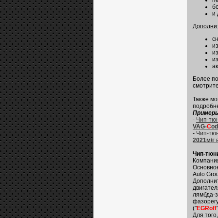
п
б
и 
Дополни
с
и
и
и
а
Более по
смотрит
Также мо
подробн
Примеры
-
Чип-тю
VAG-
C
od
-
Чип-тю
2021м/г
Чип-тюни
Компани
Основное
Auto Gro
Дополни
двигател
лямбда-з
фазорегу
("
EGRoff
Для того