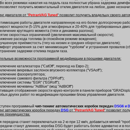
 Во всех режимах нажатия на педаль газа полностью убрана задержка демпфи
о позволяет получить моментальный отклик двигателя на любое, даже незначи
нг двигателя от "
PetranVAG Tuned
" позволит получить владельцу своего ав
птимизацию работы двигателя направленную на его более долгосрочную рабо
рирост мощности (5-15% для атмосферных и 20-40% для турбированных двиг
величение крутящего момента (тяги и динамика разгона);
нятие скоростных ограничений (увеличения максимальной скорости);
нижение расхода топлива (в спокойном режиме вождения);
лучшенную приёмистость (тягу на низких и средних оборотах двигателя);
омфорт управления за счет минимизации "турбоям" и устранения провалов (сб
странение задержки отклика педали газа.
тельные возможности программной модификации в прошивке двигателя:
ключение катализатора ("CatOff", переход на Евро-2);
ключение вихревых заслонок впускного коллектора ("VSAoff");
тключение фазорегулятора;
ключение сажевого фильтра ("DPFoff");
тключения системы "EGR" ("EGRoff");
ключение мочевины "AdBlue" (мод "AdBlOff")
ктивация отображения скорости круиз-контроля в панели приборов "GRADisplay
юбых других работ по модификации прошивки блока управления двигателя.
оступен программный
чип-тюнинг автоматических коробок передач
DSG6 и D
нг автоматических коробок передач
DSG
от "
PetranVAG Tuned
" позволит пол
ие преимущества:
-я передача станет переключаться на 2-ю при 12 км/ч, добавиться мягкий "пр
ередачи станут длиннее, коробка DSG будет работать более адекватно и в по