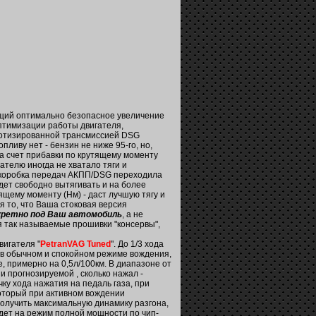
ющий оптимально безопасное увеличение
оптимизации работы двигателя,
ботизированной трансмиссией DSG
ливу нет - бензин не ниже 95-го, но,
а счет прибавки по крутящему моменту
гателю иногда не хватало тяги и
 коробка передач АКПП/DSG переходила
дет свободно вытягивать и на более
ящему моменту (Нм) - даст лучшую тягу и
я то, что Ваша стоковая версия
кретно под Ваш автомобиль
, а не
ся так называемые прошивки "консервы",
вигателя "
PetranVAG Tuned
". До 1/3 хода
ь в обычном и спокойном режиме вождения,
 примерно на 0,5л/100км. В диапазоне от
 и прогнозируемой , сколько нажал -
ку хода нажатия на педаль газа, при
оторый при активном вождении
 получить максимальную динамику разгона,
йдет на режим полной мощности по чип-